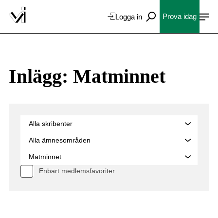
Prova idag
Logga in
Inlägg: Matminnet
Enbart medlemsfavoriter