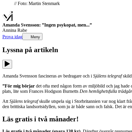
// Foto: Martin Stenmark
Amanda Svensson: ”Ingen psykopat, men...”
Annina Rabe
Prova idag
Meny
Lyssna på
artikeln
Amanda Svensson fascineras av bedragare och i
Själens telegraf
skild
”För mig börjar
det ofta med någon form av miljöbild och jag hade d
plats, lite som Frances Hodgson Burnetts
Den hemlighetsfulla trädgå
Att
Själens telegraf
skulle utspela sig i Storbritannien var nog klart fr
den brittiska landsortsidyllen, som ju är både sann och falsk. Det är e
Läs gratis i två månader!
Läs gratis i två månader (spara 138 kr).
Därefter övergår prenumerat