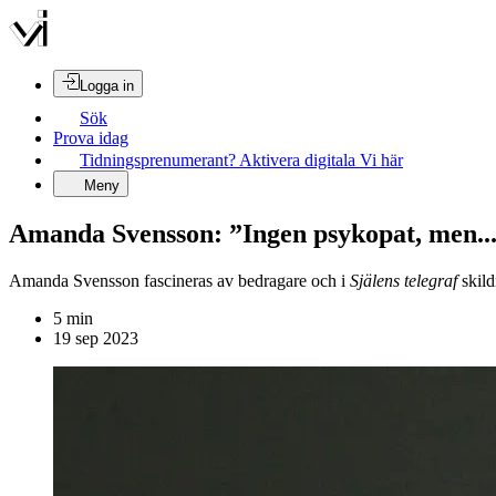
Logga in
Sök
Prova idag
Tidningsprenumerant? Aktivera digitala Vi här
Meny
Amanda Svensson: ”Ingen psykopat, men..
Amanda Svensson fascineras av bedragare och i
Själens telegraf
skild
5
min
19 sep 2023