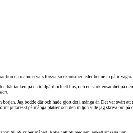
rar hon en mamma vars försvarsmekanismer leder henne in på irrvägar.
en här tanken på en trädgård och ett hus, och en stark ensamhet på den
rden
.
ån början. Jag bodde där och hade gjort det i många år. Det var svårt att 
normt pittoreskt på många platser och den miljön ville jag skriva om på d
ion till 69 kr per månad. Enkelt att bli medlem, enkelt att säga upp.