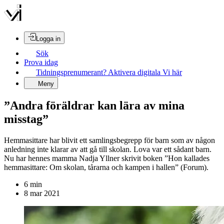
Logga in
Sök
Prova idag
Tidningsprenumerant? Aktivera digitala Vi här
Meny
”Andra föräldrar kan lära av mina
misstag”
Hemmasittare har blivit ett samlingsbegrepp för barn som av någon
anledning inte klarar av att gå till skolan. Lova var ett sådant barn.
Nu har hennes mamma Nadja Yllner skrivit boken ”Hon kallades
hemmasittare: Om skolan, tårarna och kampen i hallen” (Forum).
6
min
8 mar 2021