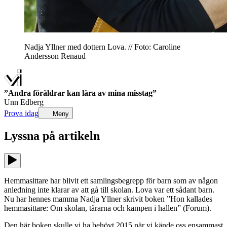
Nadja Yllner med dottern Lova. // Foto: Caroline
Andersson Renaud
”Andra föräldrar kan lära av mina misstag”
Unn Edberg
Prova idag
Meny
Lyssna på
artikeln
Hemmasittare har blivit ett samlingsbegrepp för barn som av någon
anledning inte klarar av att gå till skolan. Lova var ett sådant barn.
Nu har hennes mamma Nadja Yllner skrivit boken ”Hon kallades
hemmasittare: Om skolan, tårarna och kampen i hallen” (Forum).
Den här boken skulle vi ha behövt 2015 när vi kände oss ensammast