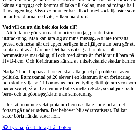
känna sig tryggt och komma tillbaka till skolan, men på många håll
finns ingenting. Vissa kommuner har till och med socialtjänster som
hotar föräldrarna med vite, vilken mardröm!
Vad vill du att din bok ska leda till?
– Att folk inte gör samma dumheter som jag gjorde i stor
utsträckning. Man kan lära sig av mina misstag. Att inte fortsätta
pressa och hetsa när det uppenbarligen inte hjälper utan bara gör att
knutarna dras åt hårdare. Det har visat sig att föräldrar till
hemmasittare mår dåligt, till och med sämre än föräldrar till barn på
HVB-hem. Och föräldrarnas känsla av misslyckande skadar barnen.
Nadja Yllner hoppas att boken ska sätta ljuset på problemet även
politiskt. Ett maxantal på 20 elever i ett klassrum är en förändring
hon skulle vilja se. Tillsammans med en tydlig riktlinje om vem som
har ansvaret, så att barnen inte bollas mellan skola, socialtjänst och
barn- och ungdomspsykiatri utan samordning.
– Just att man inte velat prata om hemmasittare har gjort att det
fortsatt gå under radarn. Det behöver bli avdramatiserat. Då kan
saker börja hända, säger hon.
🎧 Lyssna på ett utdrag från boken