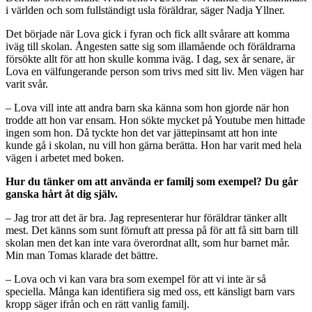
i världen och som fullständigt usla föräldrar, säger Nadja Yllner.
Det började när Lova gick i fyran och fick allt svårare att komma
iväg till skolan. Ångesten satte sig som illamående och föräldrarna
försökte allt för att hon skulle komma iväg. I dag, sex år senare, är
Lova en välfungerande person som trivs med sitt liv. Men vägen har
varit svår.
– Lova vill inte att andra barn ska känna som hon gjorde när hon
trodde att hon var ensam. Hon sökte mycket på Youtube men hittade
ingen som hon. Då tyckte hon det var jättepinsamt att hon inte
kunde gå i skolan, nu vill hon gärna berätta. Hon har varit med hela
vägen i arbetet med boken.
Hur du tänker om att använda er familj som exempel? Du går
ganska hårt åt dig själv.
– Jag tror att det är bra. Jag representerar hur föräldrar tänker allt
mest. Det känns som sunt förnuft att pressa på för att få sitt barn till
skolan men det kan inte vara överordnat allt, som hur barnet mår.
Min man Tomas klarade det bättre.
– Lova och vi kan vara bra som exempel för att vi inte är så
speciella. Många kan identifiera sig med oss, ett känsligt barn vars
kropp säger ifrån och en rätt vanlig familj.