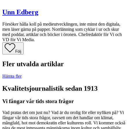
Unn Edberg
Försöker hålla koll på medieutvecklingen, inte minst den digitala,
men läser gärna på papper. Norrlänning som cyklar i ur och skur
med poddar, artiklar och böcker i öronen. Chefredaktör för Vi och
VD för Vi Media.
Följ
Fler utvalda artiklar
Hämta fler
Kvalitetsjournalistik sedan 1913
Vi fångar vår tids stora frågor
Vad pratas det om just nu? Vad är du orolig för eller nyfiken på? Vi
fångar vår tids stora frågor, oavsett om det handlar om klimat,
mångfald, hot mot demokratin eller kulturens roll. Vi kommer också
nära de mest intressanta människorna inom kultur och samhällsliv.