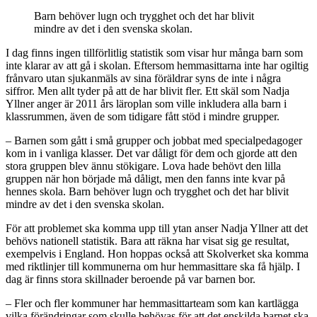
Barn behöver lugn och trygghet och det har blivit
mindre av det i den svenska skolan.
I dag finns ingen tillförlitlig statistik som visar hur många barn som
inte klarar av att gå i skolan. Eftersom hemmasittarna inte har ogiltig
frånvaro utan sjukanmäls av sina föräldrar syns de inte i några
siffror. Men allt tyder på att de har blivit fler. Ett skäl som Nadja
Yllner anger är 2011 års läroplan som ville inkludera alla barn i
klassrummen, även de som tidigare fått stöd i mindre grupper.
– Barnen som gått i små grupper och jobbat med specialpedagoger
kom in i vanliga klasser. Det var dåligt för dem och gjorde att den
stora gruppen blev ännu stökigare. Lova hade behövt den lilla
gruppen när hon började må dåligt, men den fanns inte kvar på
hennes skola. Barn behöver lugn och trygghet och det har blivit
mindre av det i den svenska skolan.
För att problemet ska komma upp till ytan anser Nadja Yllner att det
behövs nationell statistik. Bara att räkna har visat sig ge resultat,
exempelvis i England. Hon hoppas också att Skolverket ska komma
med riktlinjer till kommunerna om hur hemmasittare ska få hjälp. I
dag är finns stora skillnader beroende på var barnen bor.
– Fler och fler kommuner har hemmasittarteam som kan kartlägga
vilka förändringar som skulle behövas för att det enskilda barnet ska