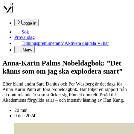
Logga in
Sök
Prova idag
Tidningsprenumerant? Aktivera digitala Vi här
Meny
Anna-Karin Palms Nobeldagbok: ”Det
känns som om jag ska explodera snart”
Efter bland andra Sara Danius och Per Wästberg är det dags för
Anna-Karin Palm att föra Nobeldagbok. Här följer en rapport från
ett omtumlande år som sträcker sig från ett dunkelt förråd till
Akademiens förgyllda salar – och intensiv läsning av Han Kang.
20
min
9 dec 2024