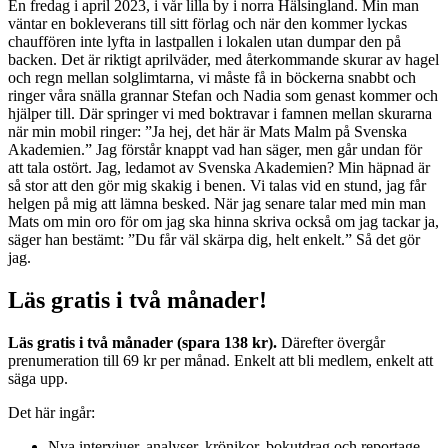
En fredag i april 2023, i vår lilla by i norra Hälsingland. Min man
väntar en bokleverans till sitt förlag och när den kommer lyckas
chauffören inte lyfta in lastpallen i lokalen utan dumpar den på
backen. Det är riktigt aprilväder, med återkommande skurar av hagel
och regn mellan solglimtarna, vi måste få in böckerna snabbt och
ringer våra snälla grannar Stefan och Nadia som genast kommer och
hjälper till. Där springer vi med boktravar i famnen mellan skurarna
när min mobil ringer: ”Ja hej, det här är Mats Malm på Svenska
Akademien.” Jag förstår knappt vad han säger, men går undan för
att tala ostört. Jag, ledamot av Svenska Akademien? Min häpnad är
så stor att den gör mig skakig i benen. Vi talas vid en stund, jag får
helgen på mig att lämna besked. När jag senare talar med min man
Mats om min oro för om jag ska hinna skriva också om jag tackar ja,
säger han bestämt: ”Du får väl skärpa dig, helt enkelt.” Så det gör
jag.
Läs gratis i två månader!
Läs gratis i två månader (spara 138 kr).
Därefter övergår
prenumeration till 69 kr per månad. Enkelt att bli medlem, enkelt att
säga upp.
Det här ingår:
Nya intervjuer, analyser, krönikor, bokutdrag och reportage