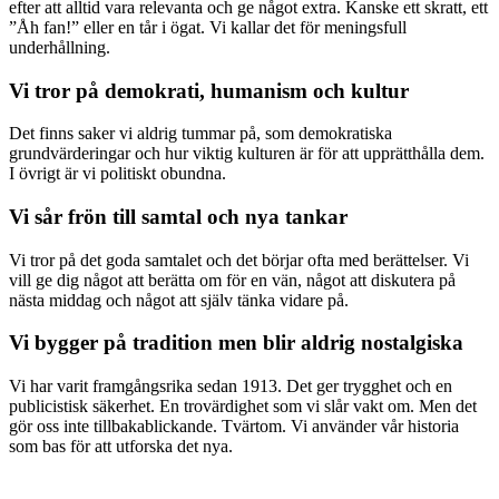
efter att alltid vara relevanta och ge något extra. Kanske ett skratt, ett
”Åh fan!” eller en tår i ögat. Vi kallar det för meningsfull
underhållning.
Vi tror på demokrati, humanism och kultur
Det finns saker vi aldrig tummar på, som demokratiska
grundvärderingar och hur viktig kulturen är för att upprätthålla dem.
I övrigt är vi politiskt obundna.
Vi sår frön till samtal och nya tankar
Vi tror på det goda samtalet och det börjar ofta med berättelser. Vi
vill ge dig något att berätta om för en vän, något att diskutera på
nästa middag och något att själv tänka vidare på.
Vi bygger på tradition men blir aldrig nostalgiska
Vi har varit framgångsrika sedan 1913. Det ger trygghet och en
publicistisk säkerhet. En trovärdighet som vi slår vakt om. Men det
gör oss inte tillbakablickande. Tvärtom. Vi använder vår historia
som bas för att utforska det nya.