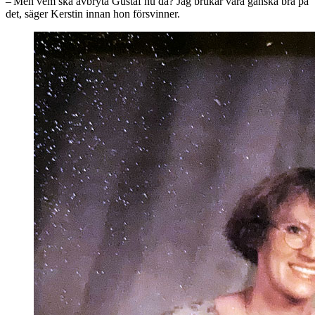
– Men vem ska avbryta Gustaf nu då? Jag brukar vara ganska bra på
det, säger Kerstin innan hon försvinner.