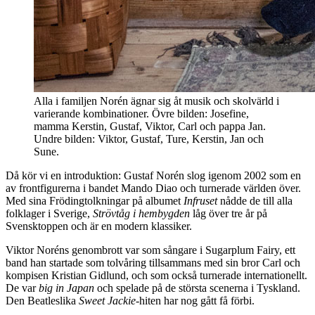
Alla i familjen Norén ägnar sig åt musik och skolvärld i
varierande kombinationer. Övre bilden: Josefine,
mamma Kerstin, Gustaf, Viktor, Carl och pappa Jan.
Undre bilden: Viktor, Gustaf, Ture, Kerstin, Jan och
Sune.
Då kör vi en introduktion: Gustaf Norén slog igenom 2002 som en
av frontfigurerna i bandet Mando Diao och turnerade världen över.
Med sina Frödingtolkningar på albumet
Infruset
nådde de till alla
folklager i Sverige,
Strövtåg i hembygden
låg över tre år på
Svensktoppen och är en modern klassiker.
Viktor Noréns genombrott var som sångare i Sugarplum Fairy, ett
band han startade som tolvåring tillsammans med sin bror Carl och
kompisen Kristian Gidlund, och som också turnerade internationellt.
De var
big in Japan
och spelade på de största scenerna i Tyskland.
Den Beatleslika
Sweet Jackie
-hiten har nog gått få förbi.