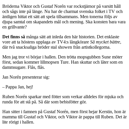
Bröderna Viktor och Gustaf Norén var rockstjärnor på varsitt håll
och sågs inte på länge. Nu har de charmat svenska folket i TV och
äntligen hittat ett sätt att spela tillsammans. Men tonerna följs av
djupa samtal om skapandets mål och mening. Ska konsten bara vara
en grillvante?
Det finns så
många sätt att inleda den här historien. Det enklaste
vore att ta höstens upplaga av TV4:s långkörare
Så mycket bättre
,
där två snacksaliga bröder stal showen från artistkollegorna.
Men jag tror vi börjar i hallen. Den trötta mopsgubben Sune möter
först, sedan kommer lillmopsen Ture. Han skuttar och låter som en
dammsugare. Flås, flås.
Jan Norén presenterar sig:
– Pappa Jan, hej!
Ruben Norén sparkar med fötter som verkar alldeles för mjuka och
runda för att stå på. Så där som bebisfötter gör.
Han sitter i famnen på Gustaf Norén, men först hejar Kerstin, hon är
mamma till Gustaf och Viktor, och Viktor är pappa till Ruben. Det är
lite rörigt i hallen.