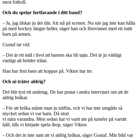
mest fotboll.
Och du spelar fortfarande i ditt band?
– Ja, jag älskar ju det där. Att stå på scenen. Nu när jag inte kan hålla
på med hockey längre heller, säger han och försvinner med ett mätt
barn på armen.
Gustaf tar vid:
– Det är ett mål i livet att barnen ska bli tajta. Det är ju väldigt
vanligt att bröder trätar.
Han har fem barn att hoppas på. Viktor har tre.
Och ni träter aldrig?
Det blir tyst ett andetag. De har pratat i andra intervjuer om att de
aldrig bråkar.
– För att bråka måste man ju träffas, och vi har inte umgåtts så
mycket sedan vi var barn. Då stod
vi nära varandra. Men sedan har vi varit ute på turnéer på varsitt
håll, tills vi började spela ihop, säger Viktor.
– Och det är inte sant att vi aldrig bråkar, säger Gustaf. Min bild var