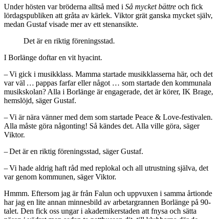
Under hösten var bröderna alltså med i
Så mycket bättre
och fick
lördagspubliken att gråta av kärlek. Viktor grät ganska mycket själv,
medan Gustaf visade mer av ett stenansikte.
Det är en riktig föreningsstad.
I Borlänge doftar en vit hyacint.
– Vi gick i musikklass. Mamma startade musikklasserna här, och det
var väl … pappas farfar eller något … som startade den kommunala
musikskolan? Alla i Borlänge är engagerade, det är körer, IK Brage,
hemslöjd, säger Gustaf.
– Vi är nära vänner med dem som startade Peace & Love-festivalen.
Alla måste göra någonting! Så kändes det. Alla ville göra, säger
Viktor.
– Det är en riktig föreningsstad, säger Gustaf.
– Vi hade aldrig haft råd med replokal och all utrustning själva, det
var genom kommunen, säger Viktor.
Hmmm. Eftersom jag är från Falun och uppvuxen i samma årtionde
har jag en lite annan minnesbild av arbetargrannen Borlänge på 90-
talet. Den fick oss ungar i akademikerstaden att fnysa och sätta