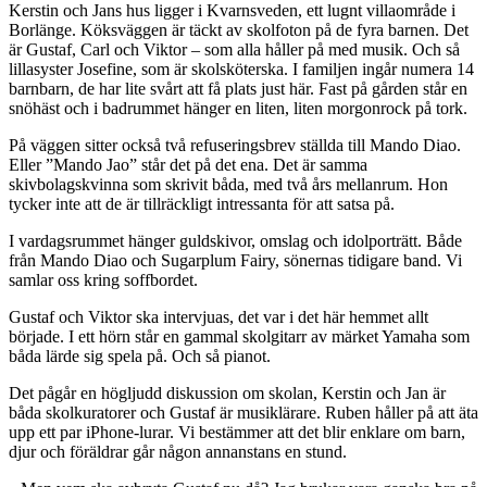
Kerstin och Jans hus ligger i Kvarnsveden, ett lugnt villaområde i
Borlänge. Köksväggen är täckt av skolfoton på de fyra barnen. Det
är Gustaf, Carl och Viktor – som alla håller på med musik. Och så
lillasyster Josefine, som är skolsköterska. I familjen ingår numera 14
barnbarn, de har lite svårt att få plats just här. Fast på gården står en
snöhäst och i badrummet hänger en liten, liten morgonrock på tork.
På väggen sitter också två refuseringsbrev ställda till Mando Diao.
Eller ”Mando Jao” står det på det ena. Det är samma
skivbolagskvinna som skrivit båda, med två års mellanrum. Hon
tycker inte att de är tillräckligt intressanta för att satsa på.
I vardagsrummet hänger guldskivor, omslag och idolporträtt. Både
från Mando Diao och Sugarplum Fairy, sönernas tidigare band. Vi
samlar oss kring soffbordet.
Gustaf och Viktor ska intervjuas, det var i det här hemmet allt
började. I ett hörn står en gammal skolgitarr av märket Yamaha som
båda lärde sig spela på. Och så pianot.
Det pågår en högljudd diskussion om skolan, Kerstin och Jan är
båda skolkuratorer och Gustaf är musiklärare. Ruben håller på att äta
upp ett par iPhone-lurar. Vi bestämmer att det blir enklare om barn,
djur och föräldrar går någon annanstans en stund.