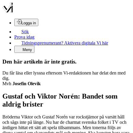
Logga in
Sök
Prova idag
Tidningsprenumerant? Aktivera digitala Vi här
Meny
Den här artikeln är inte gratis.
Du får läsa eller lyssna eftersom Vi-redaktionen har delat den med
dig.
Mvh
Josefin Olevik
Gustaf och Viktor Norén: Bandet som
aldrig brister
Bröderna Viktor och Gustaf Norén var rockstjärnor på varsitt håll
och sågs inte på länge. Nu har de charmat svenska folket i TV och
äntligen hittat ett sätt att spela tillsammans. Men tonerna följs av
djupa samtal om skapandets mål och mening. Ska konsten bara vara