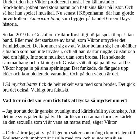
Under tiden har Viktor producerat musik i en källarstudio i
Stockholm, jobbat med stora namn och haft sina låtar på listor. Och
så har han spelat i musikal. Nu senast i Köpenhamn, där han gjorde
huvudrollen i
American Idiot
, som bygger på bandet Green Days
historia.
Sedan 2019 har Gustaf och Viktor försiktigt börjat spela ihop. Utan
band. Eller med det starkaste av band, som Viktor uttrycker det:
Familjebandet. Det kommer sig av att Viktor befann sig i en ohållbar
situation som han inte trivdes i, och att han därför ringde Gustaf och
bad om hjälp. Inte som musiker, utan som brorsa. Han saknade
sammanhang och riktning och Gustafs sätt att hjälpa till var att be
Viktor hoppa in på sina spelningar. Det funkade, de fångade upp
idéer och kompletterade varandra. Och på den vägen är det.
I
Så mycket bättre
fick de helt enkelt vara med som bröder. Det gick
bra det också. Väldigt bra faktiskt.
Vad tror ni det var som fick folk att tycka så mycket om er?
– Jag tror att det är ganska ovanligt med kärleksfullt syskonskap. Att
det inte syns jätteofta på tv. Det är liksom en annan form av kärlek
än den sexuella som vi är vana att matas med, säger Viktor.
– Och så tror jag att vi gått igenom saker som många kan relatera till.
Förluster och uppbrott är ju alla med om, och vi gör musik av