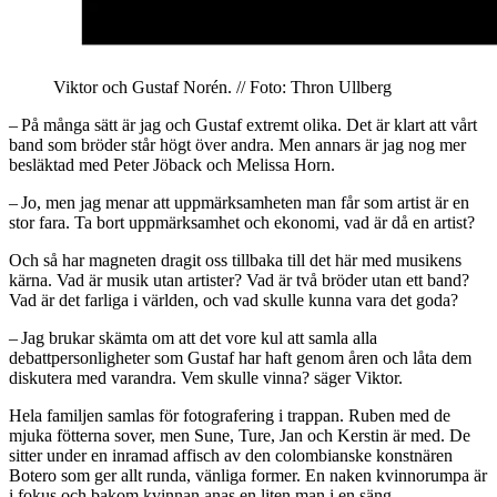
Viktor och Gustaf Norén. // Foto: Thron Ullberg
– På många sätt är jag och Gustaf extremt olika. Det är klart att vårt
band som bröder står högt över andra. Men annars är jag nog mer
besläktad med Peter Jöback och Melissa Horn.
– Jo, men jag menar att uppmärksamheten man får som artist är en
stor fara. Ta bort uppmärksamhet och ekonomi, vad är då en artist?
Och så har magneten dragit oss tillbaka till det här med musikens
kärna. Vad är musik utan artister? Vad är två bröder utan ett band?
Vad är det farliga i världen, och vad skulle kunna vara det goda?
– Jag brukar skämta om att det vore kul att samla alla
debattpersonligheter som Gustaf har haft genom åren och låta dem
diskutera med varandra. Vem skulle vinna? säger Viktor.
Hela familjen samlas för fotografering i trappan. Ruben med de
mjuka fötterna sover, men Sune, Ture, Jan och Kerstin är med. De
sitter under en inramad affisch av den colombianske konstnären
Botero som ger allt runda, vänliga former. En naken kvinnorumpa är
i fokus och bakom kvinnan anas en liten man i en säng.