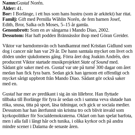
Namn:
Gustaf Norén.
Ålder:
41.
Bor:
I Borlänge, i ett hus som hans hustru (som är arkitekt) har ritat.
Familj:
Gift med Pernilla Wåhlin Norén, de fem barnen Josef,
Edith, Bror, Salka och Moses, 5–15 år gamla.
Genombrott:
Som en av sångarna i Mando Diao, 2002.
Dessutom:
Har haft podden Brännässlor ihop med Göran Greider.
Viktor var barndomsvän och bandkamrat med Kristian Gidlund som
dog i cancer när han var 29 år. De hann samtala mycket om livet och
döden under sjukdomens gång. Förra året dog Joakim Andrén, den
producent Viktor startade musikprojektet
State of Sound
med.
Sådant gör saker med en. Gustaf var ute på turné 300 dagar om året
medan han fick fyra barn. Sedan gick han igenom ett offentligt och
mycket sårigt uppbrott från Mando Diao. Sådant gör också saker
med en.
Gustaf har mer av predikant i sig än sin lillebror. Han flyttade
tillbaka till Borlänge för fyra år sedan och i samma veva slutade han
röka, snusa, titta på sport, läsa tidningar, och gick ur sociala medier.
Dessutom har han återfunnit sin kristna tro och blivit invald som
kyrkopolitiker för Socialdemokraterna. Oklart om han spelat barfota,
men i alla fall i långt hår och tunika, i olika kyrkor och på andra
mindre scener i Dalarna de senaste åren.