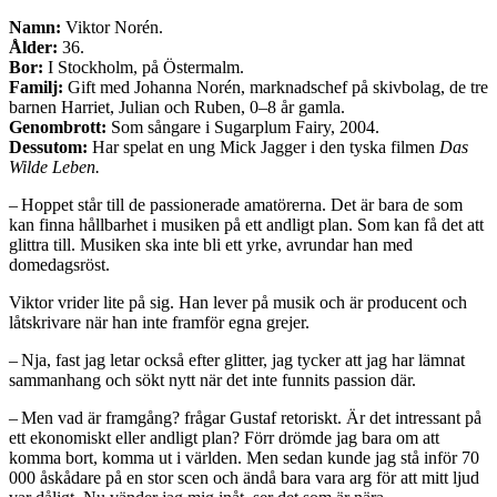
Namn:
Viktor Norén.
Ålder:
36.
Bor:
I Stockholm, på Östermalm.
Familj:
Gift med Johanna Norén, marknadschef på skivbolag, de tre
barnen Harriet, Julian och Ruben, 0–8 år gamla.
Genombrott:
Som sångare i Sugarplum Fairy, 2004.
Dessutom:
Har spelat en ung Mick Jagger i den tyska filmen
Das
Wilde Leben.
– Hoppet står till de passionerade amatörerna. Det är bara de som
kan finna hållbarhet i musiken på ett andligt plan. Som kan få det att
glittra till. Musiken ska inte bli ett yrke, avrundar han med
domedagsröst.
Viktor vrider lite på sig. Han lever på musik och är producent och
låtskrivare när han inte framför egna grejer.
– Nja, fast jag letar också efter glitter, jag tycker att jag har lämnat
sammanhang och sökt nytt när det inte funnits passion där.
– Men vad är framgång? frågar Gustaf retoriskt. Är det intressant på
ett ekonomiskt eller andligt plan? Förr drömde jag bara om att
komma bort, komma ut i världen. Men sedan kunde jag stå inför 70
000 åskådare på en stor scen och ändå bara vara arg för att mitt ljud