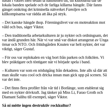
näsan i vädret men sedan ta nattbussen dit, till klubbarna där de
lokala banden spelade och de farliga killarna hängde. Där fanns
gänget omkring det kriminella nätverket
Familjen
och
killkompisarna var rädda att åka på stryk.
– Det kanske hängde ihop. Föreningslivet var en motreaktion mot
våld och bus, säger Viktor.
– Den traditionella arbetarkulturen är ju nykter och ordningsam, det
var ändå grunden här. När vi var små var diskot arrangerat av Unga
örnar och NTO. Och fritidsgården Knuten var helt nykter, det var
viktigt, säger Gustaf.
– För oss var replokalen en väg bort från parken och folkölen. Vi
blev präktigare och töntigare när vi började spela i band.
– Kulturen var som en nödutgång från dekadens. Inte alls så där att
man skulle vara cool och dricka innan man gick upp på scenen. Så
var det inte.
– Det finns flera profiler från vår tid i Borlänge, som etablerat sig
med en nykter drivkraft. Jag tänker på Miss Li, Farao Groth och
Diamant Salihu till exempel, säger Viktor.
Så ni mötte ingen destruktiv rockkultur?