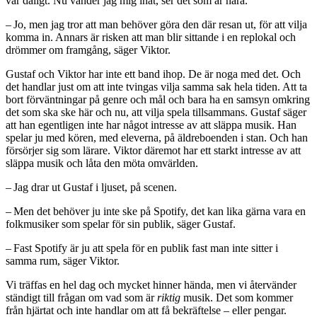
var dåligt. Nu vänder jag mig inåt, ser det som är nära.
– Jo, men jag tror att man behöver göra den där resan ut, för att vilja
komma in. Annars är risken att man blir sittande i en replokal och
drömmer om framgång, säger Viktor.
Gustaf och Viktor har inte ett band ihop. De är noga med det. Och
det handlar just om att inte tvingas vilja samma sak hela tiden. Att ta
bort förväntningar på genre och mål och bara ha en samsyn omkring
det som ska ske här och nu, att vilja spela tillsammans. Gustaf säger
att han egentligen inte har något intresse av att släppa musik. Han
spelar ju med kören, med eleverna, på äldreboenden i stan. Och han
försörjer sig som lärare. Viktor däremot har ett starkt intresse av att
släppa musik och låta den möta omvärlden.
– Jag drar ut Gustaf i ljuset, på scenen.
– Men det behöver ju inte ske på Spotify, det kan lika gärna vara en
folkmusiker som spelar för sin publik, säger Gustaf.
– Fast Spotify är ju att spela för en publik fast man inte sitter i
samma rum, säger Viktor.
Vi träffas en hel dag och mycket hinner hända, men vi återvänder
ständigt till frågan om vad som är
riktig
musik. Det som kommer
från hjärtat och inte handlar om att få bekräftelse – eller pengar.