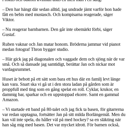
– Den har hängt där sedan alltid, jag undrade jämt varför hon hade
fått en bebis med mustasch. Och kompisarna reagerade, säger
Viktor.
– Nu reagerar barnbarnen. Den går inte obemärkt förbi, säger
Gustaf.
Ruben vaknar och Jan matar honom. Bröderna jammar vid pianot
medan fotograf Thron bygger studio.
– Här gick jag på diagonalen och vaggade dem och sjöng när de var
små. Och så dansade jag samtidigt, berättar Jan och nickar mot
vardagsrummet.
Huset är bebott på ett sätt som bara ett hus där en familj levt länge
kan vara. Snart ska vi gå ut i den ­stora ladan på gården som är
proppfull med ting som en gång spelat en roll. Cyklar, krukor, en
dammig bar, sparkar och en uppstoppad ekorre. Samt en gammal
Amazon.
– Vi startade ett band på 80-talet och jag fick ta basen, för gitarrerna
var redan upptagna, fortsätter Jan på sitt milda Borlängemål. Men du
kan väl inte spela, du håller väl på med hockey? sa en släkting när
han såg mig med basen. Det var mycket idrott. För barnen också,