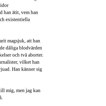
sidor
d han ätit, vem han
ch existentiella
arit magsjuk, att han
hade dåliga blodvärden
kelser och två aborter.
nalister, vilket han
rvjuad. Han känner sig
 till mig, men jag kan
å.