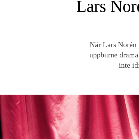
Lars Nor
När Lars Norén 2
uppburne dramat
inte id