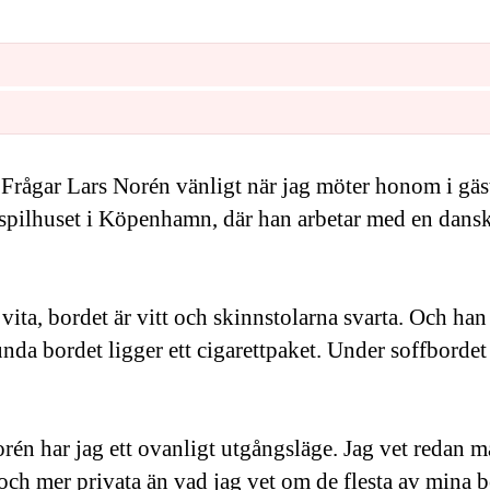
 Frågar Lars Norén vänligt när jag möter honom i gä
spilhuset i Köpenhamn, där han arbetar med en dansk 
ita, bordet är vitt och skinnstolarna svarta. Och han
unda bordet ligger ett cigarettpaket. Under soffbordet t
orén har jag ett ovanligt utgångsläge. Jag vet redan m
ch mer privata än vad jag vet om de flesta av mina be