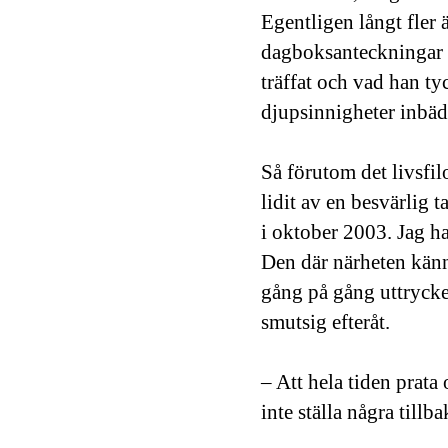
Egentligen långt fler 
dagboksanteckningar h
träffat och vad han ty
djupsinnigheter inbädd
Så förutom det livsfil
lidit av en besvärlig 
i oktober 2003. Jag ha
Den där närheten känn
gång på gång uttrycker
smutsig efteråt.
– Att hela tiden prata 
inte ställa några tillb