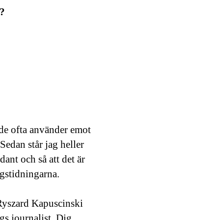
r?
 de ofta använder emot
edan står jag heller
dant och så att det är
gstidningarna.
 Ryszard Kapuscinski
gs journalist. Dig