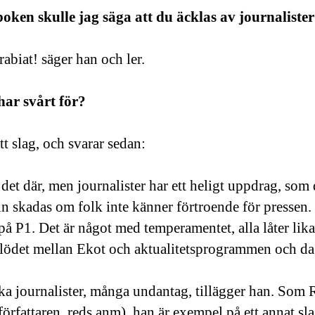
boken skulle jag säga att du äcklas av journaliste
 rabiat! säger han och ler.
har svårt för?
t slag, och svarar sedan:
det där, men journalister har ett heligt uppdrag, som
 skadas om folk inte känner förtroende för pressen. S
 på P1. Det är något med temperamentet, alla låter lika
lödet mellan Ekot och aktualitetsprogrammen och da
ika journalister, många undantag, tillägger han. Som
örfattaren, reds anm), han är exempel på ett annat sla