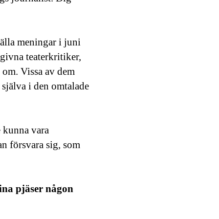
älla meningar i juni
ivna teaterkritiker,
re om. Vissa av dem
g själva i den omtalade
le kunna vara
an försvara sig, som
dina pjäser någon