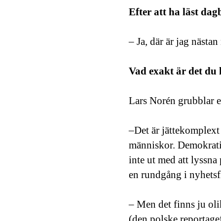
Efter att ha läst dag
– Ja, där är jag nästan
Vad exakt är det du 
Lars Norén grubblar et
–Det är jättekomplext 
människor. Demokratin
inte ut med att lyssna
en rundgång i nyhetsf
– Men det finns ju ol
(den polske reportagef