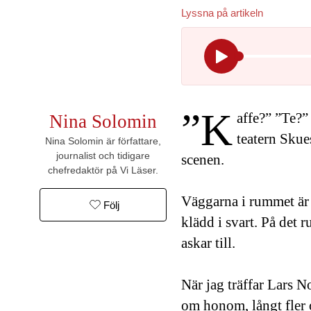
Lyssna på
artikeln
”K
affe?” ”Te?”
Nina Solomin
teatern Skue
Nina Solomin är författare,
journalist och tidigare
scenen.
chefredaktör på Vi Läser.
Väggarna i rummet är v
Följ
klädd i svart. På det r
askar till.
När jag träffar Lars N
om honom, långt fler o