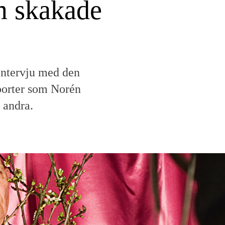
m skakade
 intervju med den
porter som Norén
a andra.