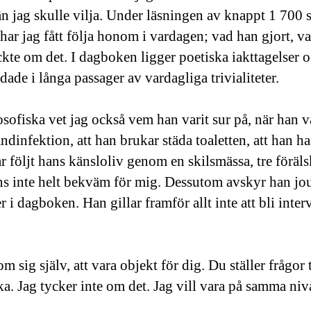
än jag skulle vilja. Under läsningen av knappt 1 700 
ar jag fått följa honom i vardagen; vad han gjort, va
ckte om det. I dagboken ligger poetiska iakttagelser o
ade i långa passager av vardagliga trivialiteter.
osofiska vet jag också vem han varit sur på, när han v
tandinfektion, att han brukar städa toaletten, att han 
r följt hans känsloliv genom en skilsmässa, tre föräls
s inte helt bekväm för mig. Dessutom avskyr han jour
 i dagboken. Han gillar framför allt inte att bli inte
om sig själv, att vara objekt för dig. Du ställer frågor
aka. Jag tycker inte om det. Jag vill vara på samma niv