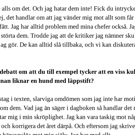
e alls om det. Och jag hatar dem inte! Fick du intrycke
j, det handlar om att jag vänder mig mot allt som få
fått. Jag har alltid problem med mina chefer också. Jag
id störta dem. Trodde jag att de kritiker jag nämner sku
jag gör. De kan alltid slå tillbaka, och vi kan diskut
batt om att du till exempel tycker att en viss kul
annan liknar en hund med läppstift?
stag i texten, slarviga omdömen som jag inte har moti
 om dem. Vad jag än säger i dagboken så handlar de
tar mig i min skröplighet. Jag kan vara taskig mot nå
 och korrigera det året därpå. Och eftersom jag skriv