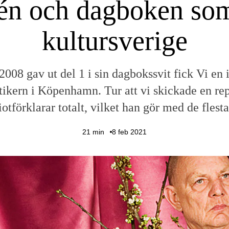
én och dagboken so
kultursverige
008 gav ut del 1 i sin dagbokssvit fick Vi en
ikern i Köpenhamn. Tur att vi skickade en re
iotförklarar totalt, vilket han gör med de flest
21
min
8 feb 2021