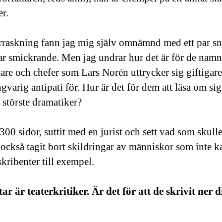
er.
verraskning fann jag mig själv omnämnd med ett par sn
ar smickrande. Men jag undrar hur det är för de namng
lare och chefer som Lars Norén uttrycker sig giftiga
gvarig antipati för. Hur är det för dem att läsa om si
störste dramatiker?
 300 sidor, suttit med en jurist och sett vad som skul
också tagit bort skildringar av människor som inte k
skribenter till exempel.
r är teaterkritiker. Är det för att de skrivit ner 