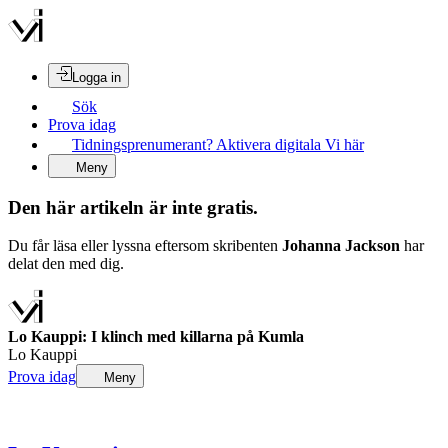
Logga in
Sök
Prova idag
Tidningsprenumerant? Aktivera digitala Vi här
Meny
Den här artikeln är inte gratis.
Du får läsa eller lyssna eftersom skribenten
Johanna Jackson
har
delat den med dig.
Lo Kauppi: I klinch med killarna på Kumla
Lo Kauppi
Prova idag
Meny