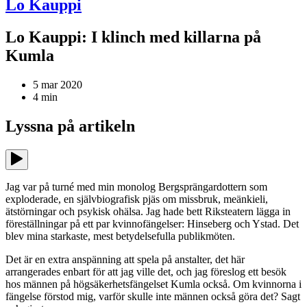
Lo Kauppi
Lo Kauppi: I klinch med killarna på
Kumla
5 mar 2020
4
min
Lyssna på
artikeln
Jag var på turné med min monolog Bergsprängardottern som
exploderade, en självbiografisk pjäs om missbruk, meänkieli,
ätstörningar och psykisk ohälsa. Jag hade bett Riksteatern lägga in
föreställningar på ett par kvinnofängelser: Hinseberg och Ystad. Det
blev mina starkaste, mest betydelsefulla publikmöten.
Det är en extra anspänning att spela på anstalter, det här
arrangerades enbart för att jag ville det, och jag föreslog ett besök
hos männen på högsäkerhetsfängelset Kumla också. Om kvinnorna i
fängelse förstod mig, varför skulle inte männen också göra det? Sagt