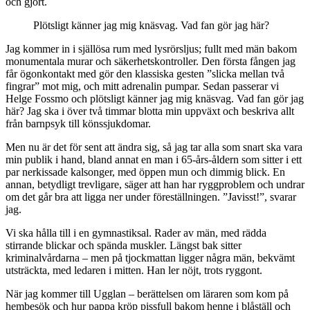
och gjort.
Plötsligt känner jag mig knäsvag. Vad fan gör jag här?
Jag kommer in i själlösa rum med lysrörsljus; fullt med män bakom
monumentala murar och säkerhetskontroller. Den första fången jag
får ögonkontakt med gör den klassiska gesten ”slicka mellan två
fingrar” mot mig, och mitt adrenalin pumpar. Sedan passerar vi
Helge Fossmo och plötsligt känner jag mig knäsvag. Vad fan gör jag
här? Jag ska i över två timmar blotta min uppväxt och beskriva allt
från barnpsyk till könssjukdomar.
Men nu är det för sent att ändra sig, så jag tar alla som snart ska vara
min publik i hand, bland annat en man i 65-års-åldern som sitter i ett
par nerkissade kalsonger, med öppen mun och dimmig blick. En
annan, betydligt trevligare, säger att han har ryggproblem och undrar
om det går bra att ligga ner under föreställningen. ”Javisst!”, svarar
jag.
Vi ska hålla till i en gymnastiksal. Rader av män, med rädda
stirrande blickar och spända muskler. Längst bak sitter
kriminalvårdarna – men på tjockmattan ligger några män, bekvämt
utsträckta, med ledaren i mitten. Han ler nöjt, trots ryggont.
När jag kommer till Ugglan – berättelsen om läraren som kom på
hembesök och hur pappa kröp pissfull bakom henne i blåställ och