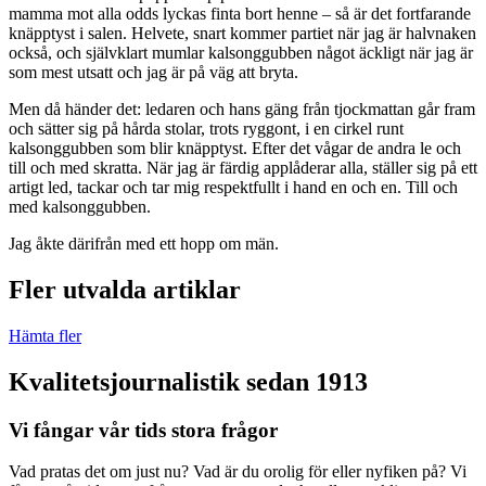
mamma mot alla odds lyckas finta bort henne – så är det fortfarande
knäpptyst i salen. Helvete, snart kommer partiet när jag är halvnaken
också, och självklart mumlar kalsonggubben något äckligt när jag är
som mest utsatt och jag är på väg att bryta.
Men då händer det: ledaren och hans gäng från tjockmattan går fram
och sätter sig på hårda stolar, trots ryggont, i en cirkel runt
kalsonggubben som blir knäpptyst. Efter det vågar de andra le och
till och med skratta. När jag är färdig applåderar alla, ställer sig på ett
artigt led, tackar och tar mig respektfullt i hand en och en. Till och
med kalsonggubben.
Jag åkte därifrån med ett hopp om män.
Fler utvalda artiklar
Hämta fler
Kvalitetsjournalistik sedan 1913
Vi fångar vår tids stora frågor
Vad pratas det om just nu? Vad är du orolig för eller nyfiken på? Vi