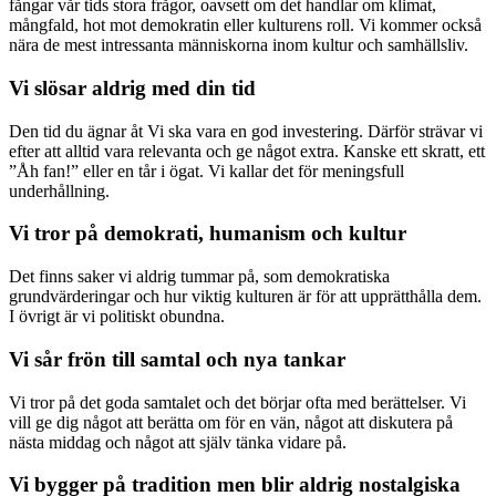
fångar vår tids stora frågor, oavsett om det handlar om klimat,
mångfald, hot mot demokratin eller kulturens roll. Vi kommer också
nära de mest intressanta människorna inom kultur och samhällsliv.
Vi slösar aldrig med din tid
Den tid du ägnar åt Vi ska vara en god investering. Därför strävar vi
efter att alltid vara relevanta och ge något extra. Kanske ett skratt, ett
”Åh fan!” eller en tår i ögat. Vi kallar det för meningsfull
underhållning.
Vi tror på demokrati, humanism och kultur
Det finns saker vi aldrig tummar på, som demokratiska
grundvärderingar och hur viktig kulturen är för att upprätthålla dem.
I övrigt är vi politiskt obundna.
Vi sår frön till samtal och nya tankar
Vi tror på det goda samtalet och det börjar ofta med berättelser. Vi
vill ge dig något att berätta om för en vän, något att diskutera på
nästa middag och något att själv tänka vidare på.
Vi bygger på tradition men blir aldrig nostalgiska