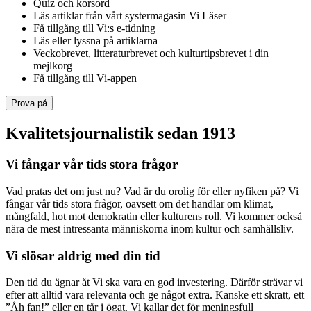
Quiz och korsord
Läs artiklar från vårt systermagasin Vi Läser
Få tillgång till Vi:s e-tidning
Läs eller lyssna på artiklarna
Veckobrevet, litteraturbrevet och kulturtipsbrevet i din
mejlkorg
Få tillgång till Vi-appen
Prova på
Kvalitetsjournalistik sedan 1913
Vi fångar vår tids stora frågor
Vad pratas det om just nu? Vad är du orolig för eller nyfiken på? Vi
fångar vår tids stora frågor, oavsett om det handlar om klimat,
mångfald, hot mot demokratin eller kulturens roll. Vi kommer också
nära de mest intressanta människorna inom kultur och samhällsliv.
Vi slösar aldrig med din tid
Den tid du ägnar åt Vi ska vara en god investering. Därför strävar vi
efter att alltid vara relevanta och ge något extra. Kanske ett skratt, ett
”Åh fan!” eller en tår i ögat. Vi kallar det för meningsfull