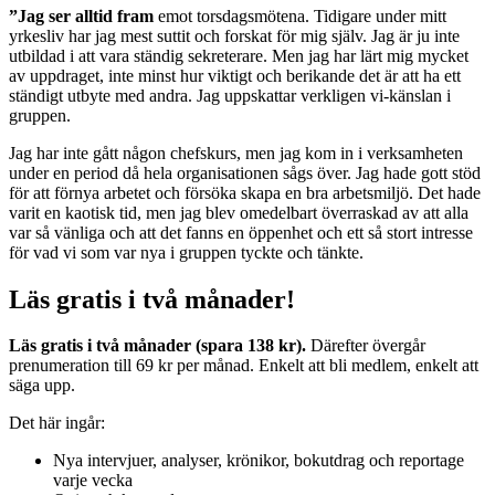
”Jag ser alltid fram
emot torsdagsmötena. Tidigare under mitt
yrkesliv har jag mest suttit och forskat för mig själv. Jag är ju inte
utbildad i att vara ständig sekreterare. Men jag har lärt mig mycket
av uppdraget, inte minst hur viktigt och berikande det är att ha ett
ständigt utbyte med andra. Jag uppskattar verkligen vi-känslan i
gruppen.
Jag har inte gått någon chefskurs, men jag kom in i verksamheten
under en period då hela organisationen sågs över. Jag hade gott stöd
för att förnya arbetet och försöka skapa en bra arbetsmiljö. Det hade
varit en kaotisk tid, men jag blev omedelbart överraskad av att alla
var så vänliga och att det fanns en öppenhet och ett så stort intresse
för vad vi som var nya i gruppen tyckte och tänkte.
Läs gratis i två månader!
Läs gratis i två månader (spara 138 kr).
Därefter övergår
prenumeration till 69 kr per månad. Enkelt att bli medlem, enkelt att
säga upp.
Det här ingår:
Nya intervjuer, analyser, krönikor, bokutdrag och reportage
varje vecka