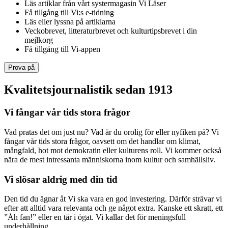
Läs artiklar från vårt systermagasin Vi Läser
Få tillgång till Vi:s e-tidning
Läs eller lyssna på artiklarna
Veckobrevet, litteraturbrevet och kulturtipsbrevet i din
mejlkorg
Få tillgång till Vi-appen
Prova på
Kvalitetsjournalistik sedan 1913
Vi fångar vår tids stora frågor
Vad pratas det om just nu? Vad är du orolig för eller nyfiken på? Vi
fångar vår tids stora frågor, oavsett om det handlar om klimat,
mångfald, hot mot demokratin eller kulturens roll. Vi kommer också
nära de mest intressanta människorna inom kultur och samhällsliv.
Vi slösar aldrig med din tid
Den tid du ägnar åt Vi ska vara en god investering. Därför strävar vi
efter att alltid vara relevanta och ge något extra. Kanske ett skratt, ett
”Åh fan!” eller en tår i ögat. Vi kallar det för meningsfull
underhållning.