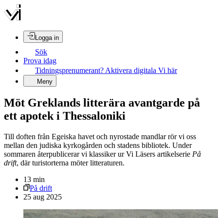
Logga in
Sök
Prova idag
Tidningsprenumerant? Aktivera digitala Vi här
Meny
Möt Greklands litterära avantgarde på
ett apotek i Thessaloniki
Till doften från Egeiska havet och nyrostade mandlar rör vi oss
mellan den judiska kyrkogården och stadens bibliotek. Under
sommaren återpublicerar vi klassiker ur Vi Läsers artikelserie
På
drift
, där turistorterna möter litteraturen.
13
min
På drift
25 aug 2025