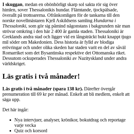
I skuggan
, medan en obönhörligt skarp sol sakta rör sig över
himlen, sover Thessalonikis hundar. Flämtande, tjockpälsade,
överallt på trottoarerna. Ofrånkomligen för de tankarna till den
norske novellmästaren Kjell Askildsens samling
Hundarna i
Thessaloniki
, som gör sig påmind någonstans i bakgrunden när man
strövar omkring i den här 2 400 år gamla staden. Thessaloniki är
Greklands andra stad och ligger vid en långsträckt bukt knappt tjugo
mil söder om Makedonien. Dess historia är fylld av blodiga
erövringar och under olika skeden har staden varit en del av såväl
Romarriket som det Bysantinska respektive det Ottomanska riket.
Dessutom ockuperades Thessaloniki av Nazityskland under andra
världskriget.
Läs gratis i två månader!
Läs gratis i två månader (spara 138 kr).
Därefter övergår
prenumeration till 69 kr per månad. Enkelt att bli medlem, enkelt att
säga upp.
Det här ingår:
Nya intervjuer, analyser, krönikor, bokutdrag och reportage
varje vecka
Quiz och korsord