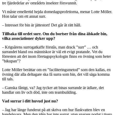
tre fjärdedelar av områdets insekter försvunnit.
Vi måste emellertid hejda domedagsprofetiorna, menar Lotte Möller.
Hon talar om ett annat surr.
– Intresset för bin är jättestort! Det går åt rätt håll.
Tillbaka till ordet surr. Om du bortser från dina älskade bin,
vilka associationer dyker upp?
– Krigsårens surrogatkaffe förstås, man drack ”surr” … och
surrandet bland oss människor är väl ett evigt pratande. Vet du
förresten att det inom företagspsykologin finns en övning som heter
”bikupan”?
Lotte Möller berättar om en ”faciliteringsmetod” som den kallas, en
övning där alla deltagare ska få surra som bin, det vill säga komma
till tals.
– Ganska fånigt, va? Jag tycker att binas surrande är ädlare, det
handlar om liv och död, inte om teambuilding.
Vad surrar i ditt huvud just nu?
– Jag har länge funderat på att skriva om hur flaskvatten blev en
handelsvara. Men den idén har inte surrat, utan snarare porlat i tjugo