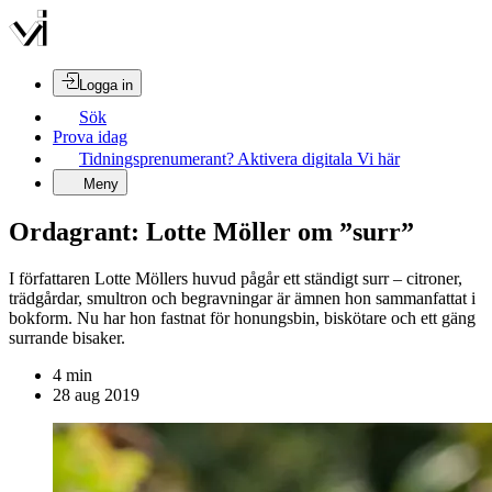
Logga in
Sök
Prova idag
Tidningsprenumerant? Aktivera digitala Vi här
Meny
Ordagrant: Lotte Möller om ”surr”
I författaren Lotte Möllers huvud pågår ett ständigt surr – citroner,
trädgårdar, smultron och begravningar är ämnen hon sammanfattat i
bokform. Nu har hon fastnat för honungsbin, biskötare och ett gäng
surrande bisaker.
4
min
28 aug 2019