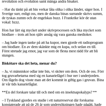
revolution och evolution samt många andra bisaker.
– Har du tänkt på att bin verkar låta olika i olika länder, säger hon. I
Sverige surr, enligt oss, men de danska binas surrande skrivs summ,
de tyskas zumm och de engelskas buzz. I Frankrike kör de utan
vokal: bzzz.
Hon har lärt sig mycket under skrivprocessen och lika mycket som
biodlare – trots att hon själv ansåg sig vara ganska medioker.
– Jag hade ingen tanke på att ha kupor, men gjorde ett radioprogram
om biodlare. En av dem skänkte mig en kupa, och sedan en till.
Först stretade jag emot, jag var som de flesta mest rädd för att bli
stungen.
Biskötare ska det heta, menar du?
– Ja, vi människor odlar inte bin, vi sköter om dem. Och de oss. Förr
tog gruvarbetarna med sig en kanariefågel i bur ner i underjorden.
Om fågeln dog visste man att det kommit in giftig gas i gruvan. Bina
är vår tids kanariefåglar.
**En del forskare talar till och med om en insektsapokalyps? **
– I Tyskland gjordes en studie i ett naturreservat där forskarna
konstaterade att på de 26 år som undersökningen hade pågått, hade