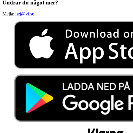
Undrar du något mer?
Mejla:
hej@vi.se