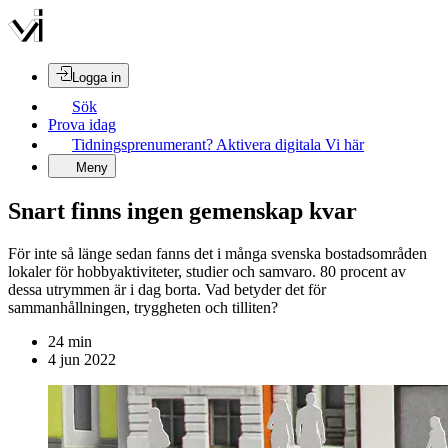
Logga in
Sök
Prova idag
Tidningsprenumerant? Aktivera digitala Vi här
Meny
Snart finns ingen gemenskap kvar
För inte så länge sedan fanns det i många svenska bostadsområden
lokaler för hobbyaktiviteter, studier och samvaro. 80 procent av
dessa utrymmen är i dag borta. Vad betyder det för
sammanhållningen, tryggheten och tilliten?
24
min
4 jun 2022