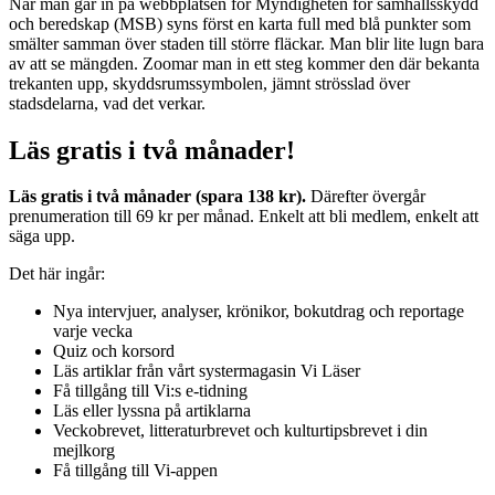
När man går in på webbplatsen för Myndigheten för samhällsskydd
och beredskap (MSB) syns först en karta full med blå punkter som
smälter samman över staden till större fläckar. Man blir lite lugn bara
av att se mängden. Zoomar man in ett steg kommer den där bekanta
trekanten upp, skyddsrumssymbolen, jämnt strösslad över
stadsdelarna, vad det verkar.
Läs gratis i två månader!
Läs gratis i två månader (spara 138 kr).
Därefter övergår
prenumeration till 69 kr per månad. Enkelt att bli medlem, enkelt att
säga upp.
Det här ingår:
Nya intervjuer, analyser, krönikor, bokutdrag och reportage
varje vecka
Quiz och korsord
Läs artiklar från vårt systermagasin Vi Läser
Få tillgång till Vi:s e-tidning
Läs eller lyssna på artiklarna
Veckobrevet, litteraturbrevet och kulturtipsbrevet i din
mejlkorg
Få tillgång till Vi-appen