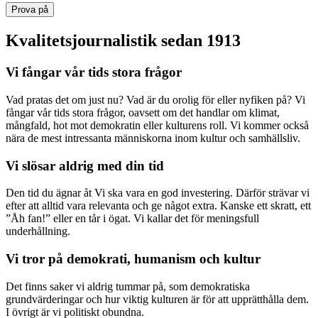
Prova på
Kvalitetsjournalistik sedan 1913
Vi fångar vår tids stora frågor
Vad pratas det om just nu? Vad är du orolig för eller nyfiken på? Vi
fångar vår tids stora frågor, oavsett om det handlar om klimat,
mångfald, hot mot demokratin eller kulturens roll. Vi kommer också
nära de mest intressanta människorna inom kultur och samhällsliv.
Vi slösar aldrig med din tid
Den tid du ägnar åt Vi ska vara en god investering. Därför strävar vi
efter att alltid vara relevanta och ge något extra. Kanske ett skratt, ett
”Åh fan!” eller en tår i ögat. Vi kallar det för meningsfull
underhållning.
Vi tror på demokrati, humanism och kultur
Det finns saker vi aldrig tummar på, som demokratiska
grundvärderingar och hur viktig kulturen är för att upprätthålla dem.
I övrigt är vi politiskt obundna.