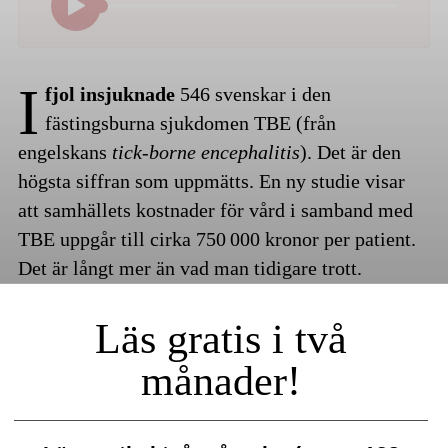
I
fjol insjuknade
546 svenskar i den
fästingsburna sjukdomen TBE (från
engelskans
tick-borne encephalitis
). Det är den
högsta siffran som uppmätts. En ny studie visar
att samhällets kostnader för vård i samband med
TBE uppgår till cirka 750 000 kronor per patient.
Det är långt mer än vad man tidigare trott.
Läs gratis i två
månader!