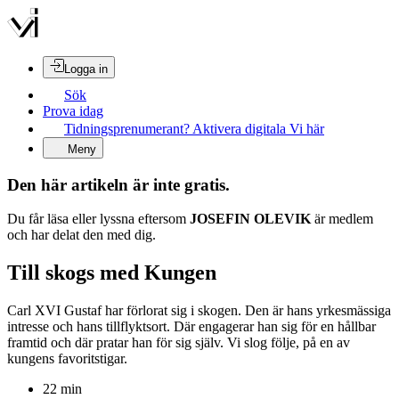
Logga in
Sök
Prova idag
Tidningsprenumerant? Aktivera digitala Vi här
Meny
Den här artikeln är inte gratis.
Du får läsa eller lyssna eftersom
JOSEFIN OLEVIK
är medlem
och har delat den med dig.
Till skogs med Kungen
Carl XVI Gustaf har förlorat sig i skogen. Den är hans yrkesmässiga
intresse och hans tillflyktsort. Där engagerar han sig för en hållbar
framtid och där pratar han för sig själv. Vi slog följe, på en av
kungens favoritstigar.
22
min