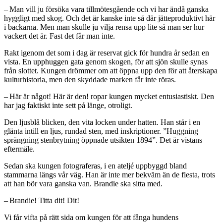
– Man vill ju försöka vara tillmötesgående och vi har ändå ganska
hyggligt med skog. Och det är kanske inte så där jätteproduktivt här
i backarna. Men man skulle ju vilja rensa upp lite så man ser hur
vackert det är. Fast det får man inte.
Rakt igenom det som i dag är reservat gick för hundra år sedan en
vista. En upphuggen gata genom skogen, för att sjön skulle synas
från slottet. Kungen drömmer om att öppna upp den för att återskapa
kulturhistoria, men den skyddade marken får inte röras.
– Här är något! Här är den! ropar kungen mycket entusiastiskt. Den
har jag faktiskt inte sett på länge, otroligt.
Den ljusblå blicken, den vita locken under hatten. Han står i en
glänta intill en ljus, rundad sten, med inskriptioner. ”Huggning
sprängning stenbrytning öppnade utsikten 1894”. Det är vistans
eftermäle.
Sedan ska kungen fotograferas, i en ateljé uppbyggd bland
stammarna längs vår väg. Han är inte mer bekväm än de flesta, trots
att han bör vara ganska van. Brandie ska sitta med.
– Brandie! Titta dit! Dit!
Vi får vifta på rätt sida om kungen för att fånga hundens