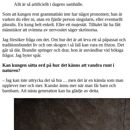
Allt är så artificiellt i dagens samhälle.
Som att kungen rent grammatiskt inte har något pronomen; han är
varken du eller ni, utan en fjärde person singularis, eller eventuellt
pluralis. En kung helt enkelt. Eller ett majestät. Tilltalet lär ha fått
människor att svimma av nervositet säger skrönorna.
Jag försöker fråga om det. Om hur det är att leva ett så påpassat och
traditionsbundet liv och om skogen i så fall kan vara en frizon. Det
går så där. Brandie springer och drar, hon är användbar vid bökiga
frågor. Jag byter spår.
Kan kungen sätta ord på hur det känns att vandra runt i
naturen?
– Jag kan inte uttrycka det så bra … men det är en känsla som man
upplever mer och mer. Kanske ännu mer när man får barn och
barnbarn. Att nästa generation kan ha glädje av detta.