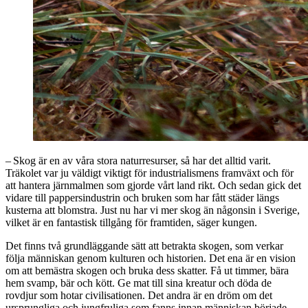
– Skog är en av våra stora naturresurser, så har det alltid varit.
Träkolet var ju väldigt viktigt för industrialismens framväxt och för
att hantera järnmalmen som gjorde vårt land rikt. Och sedan gick det
vidare till pappersindustrin och bruken som har fått städer längs
kusterna att blomstra. Just nu har vi mer skog än någonsin i Sverige,
vilket är en fantastisk tillgång för framtiden, säger kungen.
Det finns två grundläggande sätt att betrakta skogen, som verkar
följa människan genom kulturen och historien. Det ena är en vision
om att bemästra skogen och bruka dess skatter. Få ut timmer, bära
hem svamp, bär och kött. Ge mat till sina kreatur och döda de
rovdjur som hotar civilisationen. Det andra är en dröm om det
ursprungliga och jungfruliga som fanns innan människan började