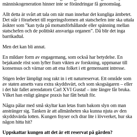
människogeneration hinner inte se förändringar få genomslag.
Allt detta är svårt att tala om när man innehar det kungliga ämbetet.
Det står i förarbetet till regeringsformen att statschefen inte ska uttala
åsikter som ”kan tyda på motsatsförhållande eller spänning mellan
statschefen och de politiskt ansvariga organen”. Då blir det inga
barrikadtal.
Men det kan bli annat.
En mildare form av engagemang, som också har betydelse. En
bejakande röst som lyfter fram vikten av forskning, uppmanar till
konsensus och värnar om att ena folket i ett gemensamt intresse.
Stigen leder lämpligt nog rakt in i ett naturreservat. Ett område som
av staten ansetts vara extra skyddsvärt, och som skogsägaren – eller
i det här fallet arrendatorn Carl XVI Gustaf – inte längre får bruka.
Vilket han enligt gängse praxis har fått betalt för.
Några pålar med små skyltar kan letas fram bakom slyn om man
anstränger sig. Tanken är att allmänheten ska kunna njuta av den
skyddsvärda lotten. Kungen fnyser och drar lite i lövverket, hur ska
någon hitta hit?
Uppskattar kungen att det är ett reservat på gården?