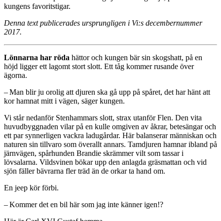
kungens favoritstigar.
Denna text publicerades ursprungligen i Vi:s decembernummer
2017.
Lönnarna har röda
hättor och kungen bär sin skogshatt, på en
höjd ligger ett lagomt stort slott. Ett tåg kommer rusande över
ägorna.
– Man blir ju orolig att djuren ska gå upp på spåret, det har hänt att
kor hamnat mitt i vägen, säger kungen.
Vi står nedanför Stenhammars slott, strax utanför Flen. Den vita
huvudbyggnaden vilar på en kulle omgiven av åkrar, betesängar och
ett par synnerligen vackra ladugårdar. Här balanserar människan och
naturen sin tillvaro som överallt annars. Tamdjuren hamnar ibland på
järnvägen, spårhunden Brandie skrämmer vilt som tassar i
lövsalarna. Vildsvinen bökar upp den anlagda gräsmattan och vid
sjön fäller bävrarna fler träd än de orkar ta hand om.
En jeep kör förbi.
– Kommer det en bil här som jag inte känner igen!?