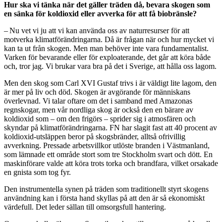
Hur ska vi tänka när det gäller träden då, bevara skogen som
en sänka för koldioxid eller avverka för att få biobränsle?
– Nu vet vi ju att vi kan använda oss av naturresurser för att
motverka klimatförändringarna. Då är frågan när och hur mycket vi
kan ta ut från skogen. Men man behöver inte vara fundamentalist.
Varken för bevarande eller för exploaterande, det går att köra både
och, tror jag. Vi brukar vara bra på det i Sverige, att hålla oss lagom.
Men den skog som Carl XVI Gustaf trivs i är väldigt lite lagom, den
är mer på liv och död. Skogen är avgörande för människans
överlevnad. Vi talar oftare om det i samband med Amazonas
regnskogar, men vår nordliga skog är också den en bärare av
koldioxid som – om den frigörs – sprider sig i atmosfären och
skyndar på ­klimatförändringarna. FN har slagit fast att 40 procent av
koldioxid-utsläppen beror på skogsbränder, alltså ofrivillig
avverkning. Pressade arbetsvillkor utlöste branden i Västmanland,
som lämnade ett område stort som tre Stockholm svart och dött. En
maskinförare valde att köra trots torka och brandfara, vilket orsakade
en gnista som tog fyr.
Den instrumentella synen på träden som traditionellt styrt skogens
användning kan i första hand skyllas på att den är så ekonomiskt
värdefull. Det leder sällan till omsorgsfull hantering.