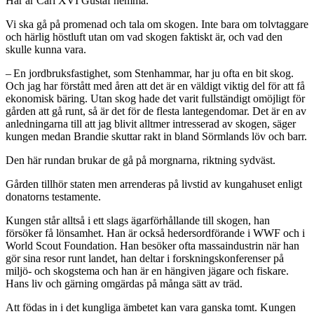
Här är Carl XVI Gustaf hemma.
Vi ska gå på promenad och tala om skogen. Inte bara om tolvtaggare
och härlig höstluft utan om vad skogen faktiskt är, och vad den
skulle kunna vara.
– En jordbruksfastighet, som Stenhammar, har ju ofta en bit skog.
Och jag har förstått med åren att det är en väldigt viktig del för att få
ekonomisk bäring. Utan skog hade det varit fullständigt omöjligt för
gården att gå runt, så är det för de flesta lantegendomar. Det är en av
anledningarna till att jag blivit alltmer intresserad av skogen, säger
kungen medan Brandie skuttar rakt in bland Sörmlands löv och barr.
Den här rundan brukar de gå på morgnarna, riktning sydväst.
Gården tillhör staten men arrenderas på livstid av kungahuset enligt
donatorns testamente.
Kungen står alltså i ett slags ägarförhållande till skogen, han
försöker få lönsamhet. Han är också hedersordförande i WWF och i
World Scout Foundation. Han besöker ofta massaindustrin när han
gör sina resor runt landet, han deltar i forskningskonferenser på
miljö- och skogstema och han är en hängiven jägare och fiskare.
Hans liv och gärning omgärdas på många sätt av träd.
Att födas in i det kungliga ämbetet kan vara ganska tomt. Kungen