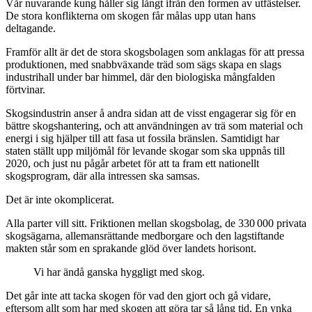
Vår nuvarande kung håller sig långt ifrån den formen av utfästelser.
De stora konflikterna om skogen får målas upp utan hans
deltagande.
Framför allt är det de stora skogsbolagen som anklagas för att pressa
produktionen, med snabbväxande träd som sägs skapa en slags
industrihall under bar himmel, där den biologiska mångfalden
förtvinar.
Skogsindustrin anser å andra sidan att de visst engagerar sig för en
bättre skogshantering, och att användningen av trä som material och
energi i sig hjälper till att fasa ut fossila bränslen. Samtidigt har
staten ställt upp miljömål för levande skogar som ska uppnås till
2020, och just nu pågår arbetet för att ta fram ett nationellt
skogsprogram, där alla intressen ska samsas.
Det är inte okomplicerat.
Alla parter vill sitt. Friktionen mellan skogsbolag, de 330 000 privata
skogsägarna, allemansrättande medborgare och den lagstiftande
makten står som en sprakande glöd över landets horisont.
Vi har ändå ganska hyggligt med skog.
Det går inte att tacka skogen för vad den gjort och gå vidare,
eftersom allt som har med skogen att göra tar så lång tid. En ynka