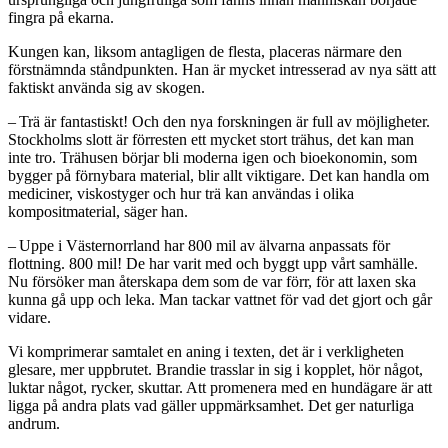
fingra på ekarna.
Kungen kan, liksom antagligen de flesta, placeras närmare den
förstnämnda ståndpunkten. Han är mycket intresserad av nya sätt att
faktiskt använda sig av skogen.
– Trä är fantastiskt! Och den nya forskningen är full av möjligheter.
Stockholms slott är förresten ett mycket stort trähus, det kan man
inte tro. Trähusen börjar bli moderna igen och bioekonomin, som
bygger på förnybara material, blir allt viktigare. Det kan handla om
mediciner, viskostyger och hur trä kan användas i olika
kompositmaterial, säger han.
– Uppe i Västernorrland har 800 mil av älvarna anpassats för
flottning. 800 mil! De har varit med och byggt upp vårt samhälle.
Nu försöker man återskapa dem som de var förr, för att laxen ska
kunna gå upp och leka. Man tackar vattnet för vad det gjort och går
vidare.
Vi komprimerar samtalet en aning i texten, det är i verkligheten
glesare, mer uppbrutet. Brandie trasslar in sig i kopplet, hör något,
luktar något, rycker, skuttar. Att promenera med en hundägare är att
ligga på andra plats vad gäller uppmärksamhet. Det ger naturliga
andrum.