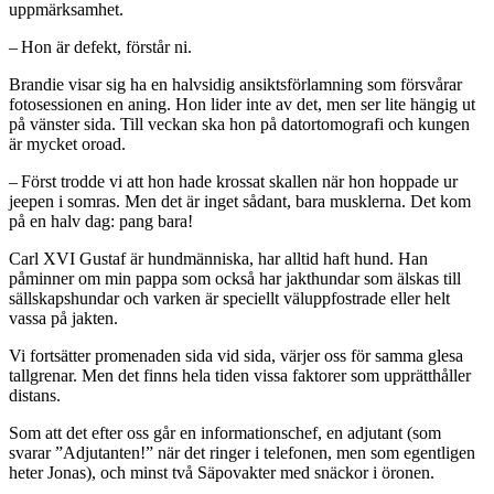
uppmärksamhet.
– Hon är defekt, förstår ni.
Brandie visar sig ha en halvsidig ansiktsförlamning som försvårar
fotosessionen en aning. Hon lider inte av det, men ser lite hängig ut
på vänster sida. Till veckan ska hon på datortomografi och kungen
är mycket oroad.
– Först trodde vi att hon hade krossat skallen när hon hoppade ur
jeepen i somras. Men det är inget sådant, bara musklerna. Det kom
på en halv dag: pang bara!
Carl XVI Gustaf är hundmänniska, har alltid haft hund. Han
påminner om min pappa som också har jakthundar som älskas till
sällskapshundar och varken är speciellt väluppfostrade eller helt
vassa på jakten.
Vi fortsätter promenaden sida vid sida, värjer oss för samma glesa
tallgrenar. Men det finns hela tiden vissa faktorer som upprätthåller
distans.
Som att det efter oss går en informationschef, en adjutant (som
svarar ”Adjutanten!” när det ringer i telefonen, men som egentligen
heter Jonas), och minst två Säpovakter med snäckor i öronen.