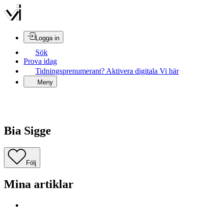
Logga in
Sök
Prova idag
Tidningsprenumerant? Aktivera digitala Vi här
Meny
Bia Sigge
Följ
Mina artiklar