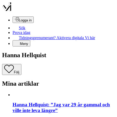
Logga in
Sök
Prova idag
Tidningsprenumerant? Aktivera digitala Vi här
Meny
Hanna Hellquist
Följ
Mina artiklar
Hanna Hellquist: ”Jag var 29 år gammal och
ville inte leva längre”