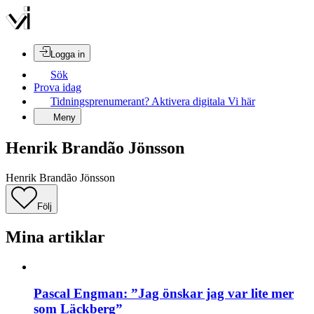
Logga in
Sök
Prova idag
Tidningsprenumerant? Aktivera digitala Vi här
Meny
Henrik Brandão Jönsson
Henrik Brandão Jönsson
Följ
Mina artiklar
Pascal Engman: ”Jag önskar jag var lite mer
som Läckberg”