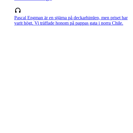
Pascal Engman är en stjärna på deckarhimlen, men priset har
varit högt. Vi träffade honom på pappas gata i norra Chile.