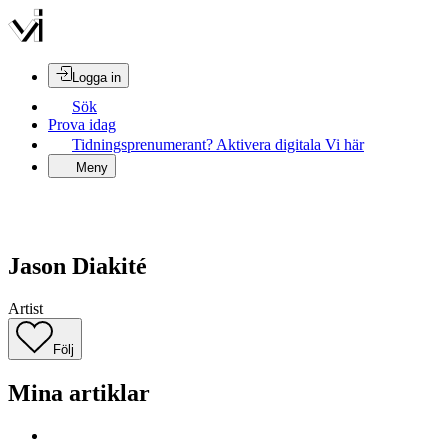
Logga in
Sök
Prova idag
Tidningsprenumerant? Aktivera digitala Vi här
Meny
Jason Diakité
Artist
Följ
Mina artiklar