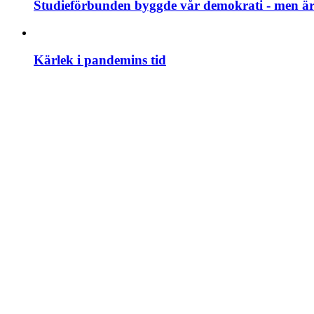
Studieförbunden byggde vår demokrati - men är 
Kärlek i pandemins tid