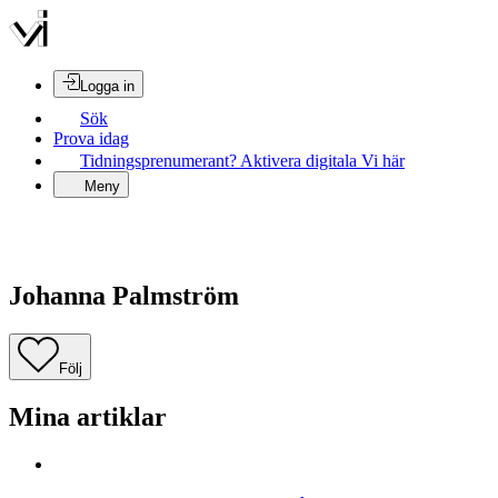
Logga in
Sök
Prova idag
Tidningsprenumerant? Aktivera digitala Vi här
Meny
Johanna Palmström
Följ
Mina artiklar