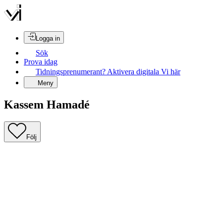
Logga in
Sök
Prova idag
Tidningsprenumerant? Aktivera digitala Vi här
Meny
Kassem Hamadé
Följ