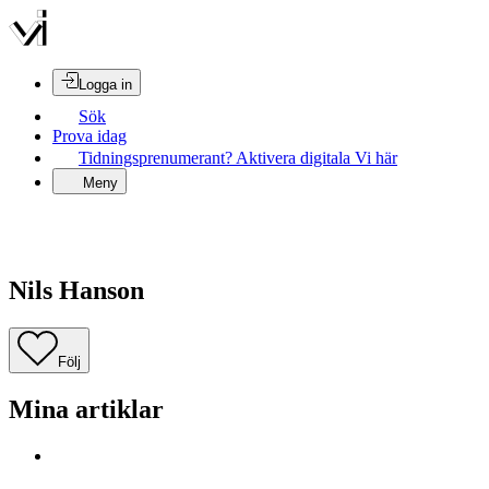
Logga in
Sök
Prova idag
Tidningsprenumerant? Aktivera digitala Vi här
Meny
Nils Hanson
Följ
Mina artiklar