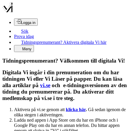
Logga in
Sök
Prova idag
Tidningsprenumerant? Aktivera digitala Vi här
Meny
Tidningsprenumerant? Välkommen till digitala Vi!
Digitala Vi ingår i din prenumeration om du har
tidningen Vi eller Vi Läser på papper. Du kan läsa
alla artiklar på
vi.se
och e-tidningsversionen av den
tidning du prenumererar på. Du aktiverar ditt
medlemskap på vi.se i tre steg.
Aktivera på vi.se genom att
klicka här
.
Gå sedan igenom de
olika stegen i aktiveringen.
Ladda ned appen i App Store om du har en iPhone och i
Google Play om du har en annan telefon. Du hittar appen
genom att skriva in ”Vi” i sökfältet.