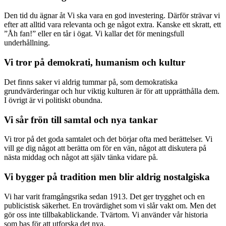
Den tid du ägnar åt Vi ska vara en god investering. Därför strävar vi
efter att alltid vara relevanta och ge något extra. Kanske ett skratt, ett
”Åh fan!” eller en tår i ögat. Vi kallar det för meningsfull
underhållning.
Vi tror på demokrati, humanism och kultur
Det finns saker vi aldrig tummar på, som demokratiska
grundvärderingar och hur viktig kulturen är för att upprätthålla dem.
I övrigt är vi politiskt obundna.
Vi sår frön till samtal och nya tankar
Vi tror på det goda samtalet och det börjar ofta med berättelser. Vi
vill ge dig något att berätta om för en vän, något att diskutera på
nästa middag och något att själv tänka vidare på.
Vi bygger på tradition men blir aldrig nostalgiska
Vi har varit framgångsrika sedan 1913. Det ger trygghet och en
publicistisk säkerhet. En trovärdighet som vi slår vakt om. Men det
gör oss inte tillbakablickande. Tvärtom. Vi använder vår historia
som bas för att utforska det nya.