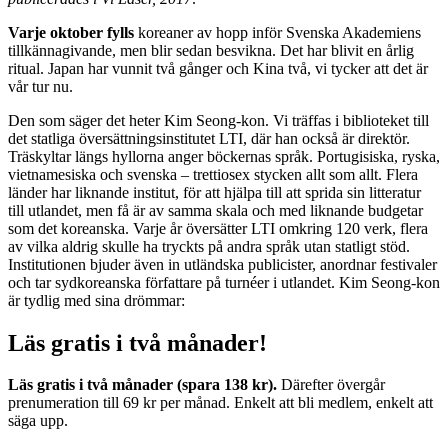
Varje oktober fylls
koreaner av hopp inför Svenska Akademiens
tillkännagivande, men blir sedan besvikna. Det har blivit en årlig
ritual. Japan har vunnit två gånger och Kina två, vi tycker att det är
vår tur nu.
Den som säger det heter Kim Seong-kon. Vi träffas i biblioteket till
det statliga översättningsinstitutet LTI, där han också är direktör.
Träskyltar längs hyllorna anger böckernas språk. Portugisiska, ryska,
vietnamesiska och svenska – trettiosex stycken allt som allt. Flera
länder har liknande institut, för att hjälpa till att sprida sin litteratur
till utlandet, men få är av samma skala och med liknande budgetar
som det koreanska. Varje år översätter LTI omkring 120 verk, flera
av vilka aldrig skulle ha tryckts på andra språk utan statligt stöd.
Institutionen bjuder även in utländska publicister, anordnar festivaler
och tar sydkoreanska författare på turnéer i utlandet. Kim Seong-kon
är tydlig med sina drömmar:
Läs gratis i två månader!
Läs gratis i två månader (spara 138 kr).
Därefter övergår
prenumeration till 69 kr per månad. Enkelt att bli medlem, enkelt att
säga upp.