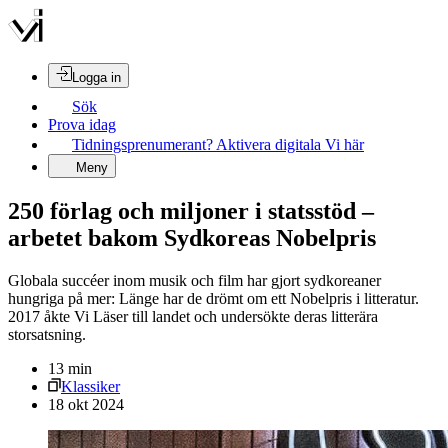
Logga in
Sök
Prova idag
Tidningsprenumerant? Aktivera digitala Vi här
Meny
250 förlag och miljoner i statsstöd –
arbetet bakom Sydkoreas Nobelpris
Globala succéer inom musik och film har gjort sydkoreaner
hungriga på mer: Länge har de drömt om ett Nobelpris i litteratur.
2017 åkte Vi Läser till landet och undersökte deras litterära
storsatsning.
13
min
Klassiker
18 okt 2024