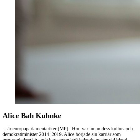
Alice Bah Kuhnke
…är europaparlamentariker (MP) . Hon var innan dess kultur- och
demokratiminister 2014–2019. Alice började sin karriär som
programledare i tv, och har senare haft ledande poster vid bland