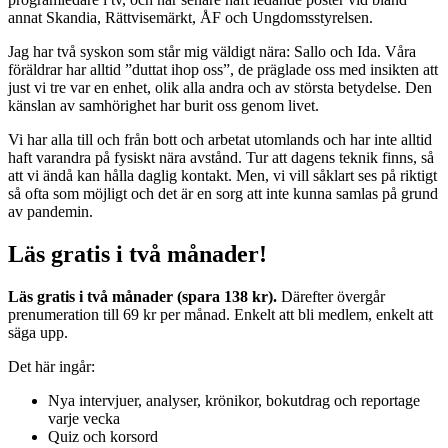
annat Skandia, Rättvisemärkt, ÅF och Ungdomsstyrelsen.
Jag har två syskon som står mig väldigt nära: Sallo och Ida. Våra
föräldrar har alltid ”duttat ihop oss”, de präglade oss med insikten att
just vi tre var en enhet, olik alla andra och av största betydelse. Den
känslan av samhörighet har burit oss genom livet.
Vi har alla till och från bott och arbetat utomlands och har inte alltid
haft varandra på fysiskt nära avstånd. Tur att dagens teknik finns, så
att vi ändå kan hålla daglig kontakt. Men, vi vill såklart ses på riktigt
så ofta som möjligt och det är en sorg att inte kunna samlas på grund
av pandemin.
Läs gratis i två månader!
Läs gratis i två månader (spara 138 kr).
Därefter övergår
prenumeration till 69 kr per månad. Enkelt att bli medlem, enkelt att
säga upp.
Det här ingår:
Nya intervjuer, analyser, krönikor, bokutdrag och reportage
varje vecka
Quiz och korsord