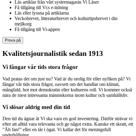
Läs artiklar från vårt systermagasin Vi Läser
Få tillgång till Vi:s e-tidning
Läs eller lyssna på artiklarna
Veckobrevet, litteraturbrevet och kulturtipsbrevet i din
mejlkorg
Få tillgång till Vi-appen
Prova på
Kvalitetsjournalistik sedan 1913
Vi fångar vår tids stora frågor
Vad pratas det om just nu? Vad är du orolig för eller nyfiken på? Vi
fångar vår tids stora frågor, oavsett om det handlar om klimat,
mångfald, hot mot demokratin eller kulturens roll. Vi kommer också
nära de mest intressanta människorna inom kultur och samhällsliv.
Vi slösar aldrig med din tid
Den tid du ägnar åt Vi ska vara en god investering. Därför strävar vi
efter att alltid vara relevanta och ge något extra. Kanske ett skratt, ett
”Åh fan!” eller en tår i ögat. Vi kallar det för meningsfull
underhållning.