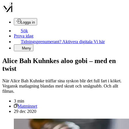
Logga in
Sök
Prova idag
Tidningsprenumerant? Aktivera digitala Vi här
Meny
Alice Bah Kuhnkes aloo gobi – med en
twist
När Alice Bah Kuhnke träffar sina syskon blir det full fart i köket.
Vegansk matlagning blandas med skratt och smågnabb. Och allt
filmas.
3
min
Matminnet
29 dec 2020