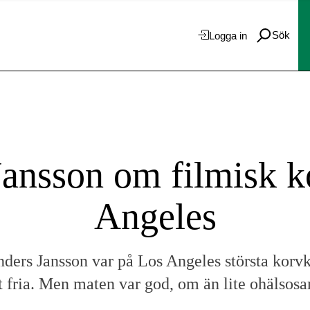
Sök
Logga in
ansson om filmisk k
Angeles
ders Jansson var på Los Angeles största korv
t fria. Men maten var god, om än lite ohälsos