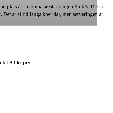
an plats är snabbmatsrestaurangen Pink’s. Det är
 Det är alltid långa köer där, men serveringen är
ill 69 kr per