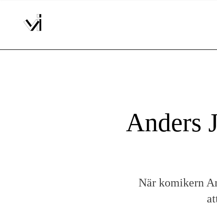
Anders J
När komikern An
at