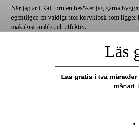
När jag är i Kalifornien besöker jag gärna bygg
egentligen en väldigt stor korvkiosk som ligger 
makalöst snabb och effektiv.
Läs g
Läs gratis i två månader 
månad. E