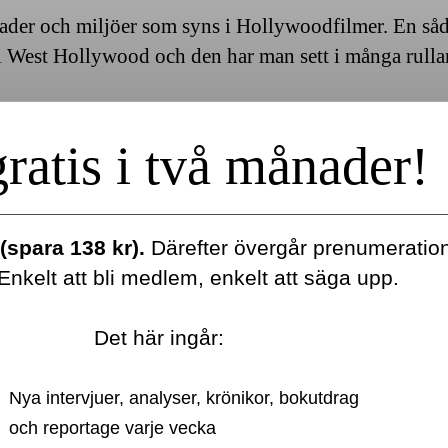
nader och miljöer som syns i Hollywoodfilmer. En såd
i West Hollywood och den har man sett i många rullar.
ratis i två månader!
(spara 138 kr).
Därefter övergår prenumeration t
nkelt att bli medlem, enkelt att säga upp.
Det här ingår:
Nya intervjuer, analyser, krönikor, bokutdrag
och reportage varje vecka