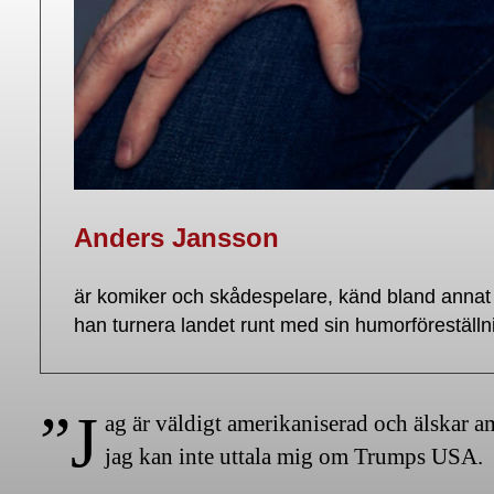
Anders Jansson
är komiker och skådespelare, känd bland annat
han turnera landet runt med sin humorföreställ
”J
ag är väldigt amerikaniserad och älskar am
jag kan inte uttala mig om Trumps USA.