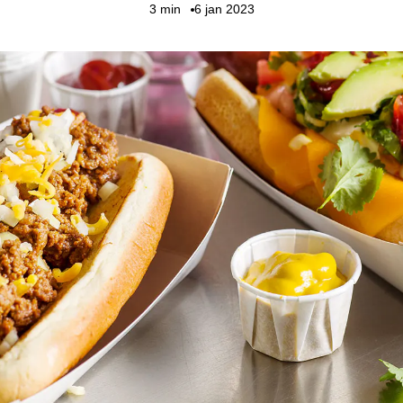
3
min
6 jan 2023