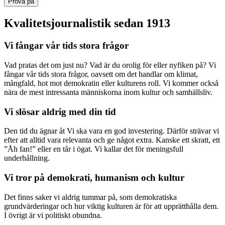
Prova på
Kvalitetsjournalistik sedan 1913
Vi fångar vår tids stora frågor
Vad pratas det om just nu? Vad är du orolig för eller nyfiken på? Vi
fångar vår tids stora frågor, oavsett om det handlar om klimat,
mångfald, hot mot demokratin eller kulturens roll. Vi kommer också
nära de mest intressanta människorna inom kultur och samhällsliv.
Vi slösar aldrig med din tid
Den tid du ägnar åt Vi ska vara en god investering. Därför strävar vi
efter att alltid vara relevanta och ge något extra. Kanske ett skratt, ett
”Åh fan!” eller en tår i ögat. Vi kallar det för meningsfull
underhållning.
Vi tror på demokrati, humanism och kultur
Det finns saker vi aldrig tummar på, som demokratiska
grundvärderingar och hur viktig kulturen är för att upprätthålla dem.
I övrigt är vi politiskt obundna.