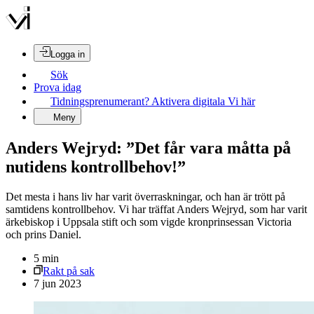
Logga in
Sök
Prova idag
Tidningsprenumerant? Aktivera digitala Vi här
Meny
Anders Wejryd: ”Det får vara måtta på
nutidens kontrollbehov!”
Det mesta i hans liv har varit överraskningar, och han är trött på
samtidens kontrollbehov. Vi har träffat Anders Wejryd, som har varit
ärkebiskop i Uppsala stift och som vigde kronprinsessan Victoria
och prins Daniel.
5
min
Rakt på sak
7 jun 2023