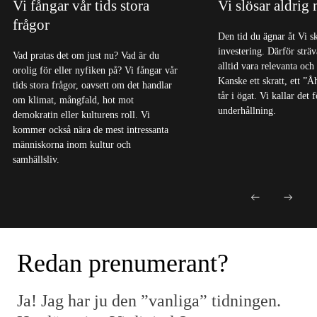
Vi fångar vår tids stora
Vi slösar aldrig
frågor
Den tid du ägnar åt Vi s
investering. Därför sträva
Vad pratas det om just nu? Vad är du
alltid vara relevanta och
orolig för eller nyfiken på? Vi fångar vår
Kanske ett skratt, ett ”Å
tids stora frågor, oavsett om det handlar
tår i ögat. Vi kallar det
om klimat, mångfald, hot mot
underhållning.
demokratin eller kulturens roll. Vi
kommer också nära de mest intressanta
människorna inom kultur och
samhällsliv.
Redan prenumerant?
Ja! Jag har ju den ”vanliga” tidningen.