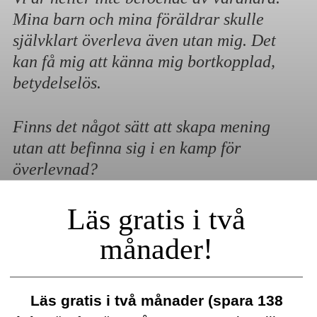
Mina barn och mina föräldrar skulle
självklart överleva även utan mig. Det
kan få mig att känna mig bortkopplad,
betydelselös.
Finns det något sätt att skapa mening
utan att befinna sig i en kamp för
överlevnad?
Läs gratis i två
månader!
Läs gratis i två månader (spara 138