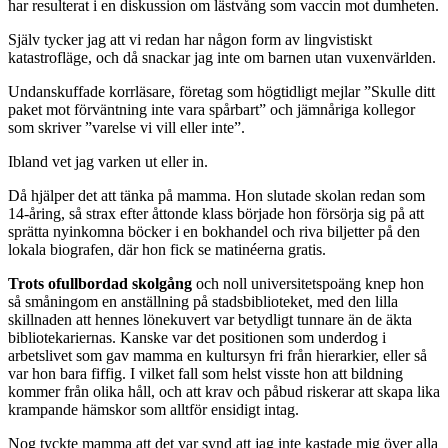
har resulterat i en diskussion om lästvång som vaccin mot dumheten.
Själv tycker jag att vi redan har någon form av lingvistiskt
katastrofläge, och då snackar jag inte om barnen utan vuxenvärlden.
Undanskuffade korrläsare, företag som högtidligt mejlar ”Skulle ditt
paket mot förväntning inte vara spårbart” och jämnåriga kollegor
som skriver ”varelse vi vill eller inte”.
Ibland vet jag varken ut eller in.
Då hjälper det att tänka på mamma. Hon slutade skolan redan som
14-åring, så strax efter åttonde klass började hon försörja sig på att
sprätta nyinkomna böcker i en bokhandel och riva biljetter på den
lokala biografen, där hon fick se matinéerna gratis.
Trots ofullbordad skolgång
och noll universitetspoäng knep hon
så småningom en anställning på stadsbiblioteket, med den lilla
skillnaden att hennes lönekuvert var betydligt tunnare än de äkta
bibliotekariernas. Kanske var det positionen som underdog i
arbetslivet som gav mamma en kultursyn fri från hierarkier, eller så
var hon bara fiffig. I vilket fall som helst visste hon att bildning
kommer från olika håll, och att krav och påbud riskerar att skapa lika
krampande hämskor som alltför ensidigt intag.
Nog tyckte mamma att det var synd att jag inte kastade mig över alla