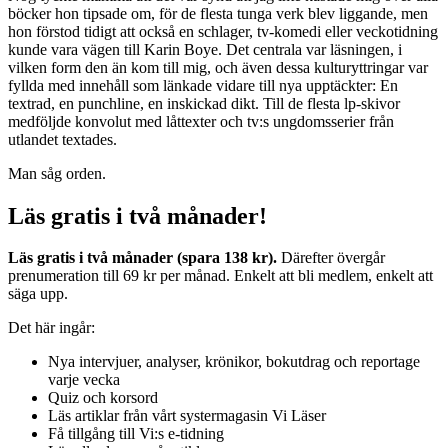
böcker hon tipsade om, för de flesta tunga verk blev liggande, men
hon förstod tidigt att också en schlager, tv-komedi eller veckotidning
kunde vara vägen till Karin Boye. Det centrala var läsningen, i
vilken form den än kom till mig, och även dessa kulturyttringar var
fyllda med innehåll som länkade vidare till nya upptäckter: En
textrad, en punchline, en inskickad dikt. Till de flesta lp-skivor
medföljde konvolut med låttexter och tv:s ungdomsserier från
utlandet textades.
Man såg orden.
Läs gratis i två månader!
Läs gratis i två månader (spara 138 kr).
Därefter övergår
prenumeration till 69 kr per månad. Enkelt att bli medlem, enkelt att
säga upp.
Det här ingår:
Nya intervjuer, analyser, krönikor, bokutdrag och reportage
varje vecka
Quiz och korsord
Läs artiklar från vårt systermagasin Vi Läser
Få tillgång till Vi:s e-tidning