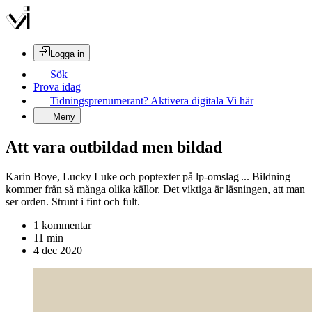
Logga in
Sök
Prova idag
Tidningsprenumerant? Aktivera digitala Vi här
Meny
Att vara outbildad men bildad
Karin Boye, Lucky Luke och poptexter på lp-omslag ... Bildning
kommer från så många olika källor. Det viktiga är läsningen, att man
ser orden. Strunt i fint och fult.
1
kommentar
11
min
4 dec 2020