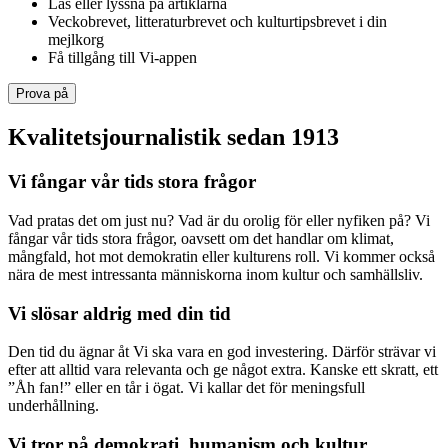
Läs eller lyssna på artiklarna
Veckobrevet, litteraturbrevet och kulturtipsbrevet i din
mejlkorg
Få tillgång till Vi-appen
Prova på
Kvalitetsjournalistik sedan 1913
Vi fångar vår tids stora frågor
Vad pratas det om just nu? Vad är du orolig för eller nyfiken på? Vi
fångar vår tids stora frågor, oavsett om det handlar om klimat,
mångfald, hot mot demokratin eller kulturens roll. Vi kommer också
nära de mest intressanta människorna inom kultur och samhällsliv.
Vi slösar aldrig med din tid
Den tid du ägnar åt Vi ska vara en god investering. Därför strävar vi
efter att alltid vara relevanta och ge något extra. Kanske ett skratt, ett
”Åh fan!” eller en tår i ögat. Vi kallar det för meningsfull
underhållning.
Vi tror på demokrati, humanism och kultur