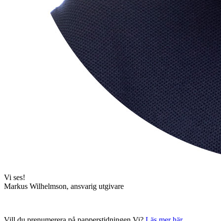
Vi ses!
Markus Wilhelmson, ansvarig utgivare
Vill du prenumerera på papperstidningen Vi?
Läs mer här