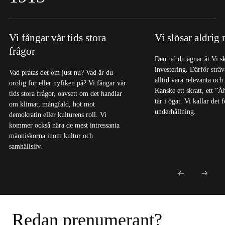
Vi fångar vår tids stora
Vi slösar aldrig
frågor
Den tid du ägnar åt Vi s
investering. Därför sträva
Vad pratas det om just nu? Vad är du
alltid vara relevanta och
orolig för eller nyfiken på? Vi fångar vår
Kanske ett skratt, ett ”Å
tids stora frågor, oavsett om det handlar
tår i ögat. Vi kallar det
om klimat, mångfald, hot mot
underhållning.
demokratin eller kulturens roll. Vi
kommer också nära de mest intressanta
människorna inom kultur och
samhällsliv.
Redan prenumerant?