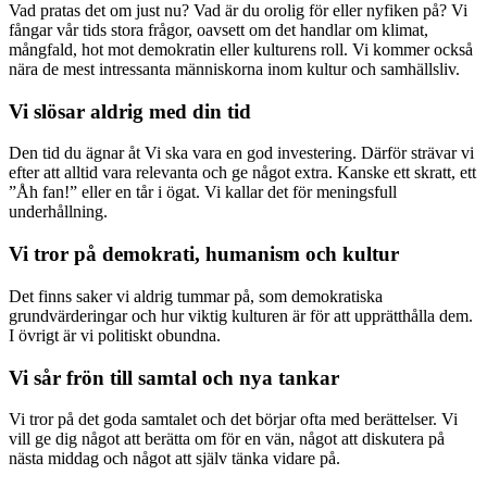
Vad pratas det om just nu? Vad är du orolig för eller nyfiken på? Vi
fångar vår tids stora frågor, oavsett om det handlar om klimat,
mångfald, hot mot demokratin eller kulturens roll. Vi kommer också
nära de mest intressanta människorna inom kultur och samhällsliv.
Vi slösar aldrig med din tid
Den tid du ägnar åt Vi ska vara en god investering. Därför strävar vi
efter att alltid vara relevanta och ge något extra. Kanske ett skratt, ett
”Åh fan!” eller en tår i ögat. Vi kallar det för meningsfull
underhållning.
Vi tror på demokrati, humanism och kultur
Det finns saker vi aldrig tummar på, som demokratiska
grundvärderingar och hur viktig kulturen är för att upprätthålla dem.
I övrigt är vi politiskt obundna.
Vi sår frön till samtal och nya tankar
Vi tror på det goda samtalet och det börjar ofta med berättelser. Vi
vill ge dig något att berätta om för en vän, något att diskutera på
nästa middag och något att själv tänka vidare på.