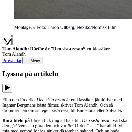
Montage. // Foto: Thron Ullberg, Nexiko/Nordisk Film
Tom Alandh: Därför är ”Den sista resan” en klassiker
Tom Alandh
Prova idag
Meny
Lyssna på
artikeln
Filip och Fredriks
Den sista resan
är en klassiker, jämförbar med
Ingmar Bergmans bästa filmer, skriver Tom Alandh. Och så
drömmer han om sin egen sista resa, till Barcelona eller Solvalla.
Bara titeln på
filmen fick mig att haja till.
Den sista resan
, vart ska
den gå? Vem ska göra den och varför? Ordet ”sista” har alltid fyllt
mig med vemod för jag tänker då tomhet, saknad. Och nu hade