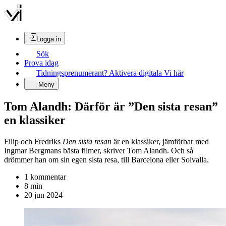
Logga in
Sök
Prova idag
Tidningsprenumerant? Aktivera digitala Vi här
Meny
Tom Alandh: Därför är ”Den sista resan”
en klassiker
Filip och Fredriks
Den sista resan
är en klassiker, jämförbar med
Ingmar Bergmans bästa filmer, skriver Tom Alandh. Och så
drömmer han om sin egen sista resa, till Barcelona eller Solvalla.
1
kommentar
8
min
20 jun 2024