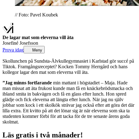
// Foto: Pavel Koubek
De lagar mat som eleverna vill äta
Josefiné Josefsson
Prova idag
Meny
Skollunchen på Sundsta-Älvkullegymnasiet i Karlstad gör succé på
Tiktok. Framgångsreceptet? Kocken Tommy Herrgård och hans
kollegor lagar den mat som eleverna vill äta.
”Jag minns fortfarande
min mattant i högstadiet – Maja. Hade
man missat att äta frukost kunde man få en knäckebrödsmacka och
ibland smita in bakvägen och få en glass efter lunch. Hon spred
glädje och fick eleverna att längta efter lunch. När jag nu själv
jobbar som kock i ett skolkök strävar jag också efter att göra det där
lilla extra. Ett kvitto på att det lönar sig är när eleverna som ska ta
studenten kommer förbi för att tacka för de tre senaste årens goda
skolmat.
Läs gratis i två månader!