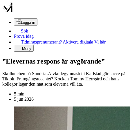
Logga in
Sök
Prova idag
Tidningsprenumerant? Aktivera digitala Vi här
Meny
”Elevernas respons är avgörande”
Skollunchen på Sundsta-Älvkullegymnasiet i Karlstad gör succé på
Tiktok. Framgångsreceptet? Kocken Tommy Herrgård och hans
kollegor lagar den mat som eleverna vill äta.
5
min
5 jun 2026