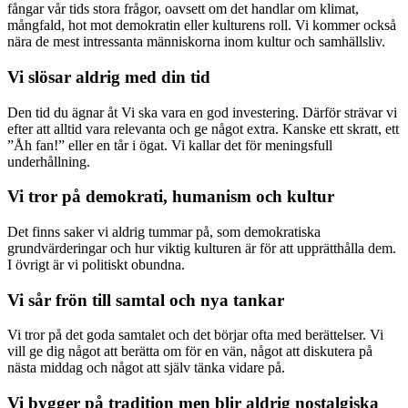
fångar vår tids stora frågor, oavsett om det handlar om klimat,
mångfald, hot mot demokratin eller kulturens roll. Vi kommer också
nära de mest intressanta människorna inom kultur och samhällsliv.
Vi slösar aldrig med din tid
Den tid du ägnar åt Vi ska vara en god investering. Därför strävar vi
efter att alltid vara relevanta och ge något extra. Kanske ett skratt, ett
”Åh fan!” eller en tår i ögat. Vi kallar det för meningsfull
underhållning.
Vi tror på demokrati, humanism och kultur
Det finns saker vi aldrig tummar på, som demokratiska
grundvärderingar och hur viktig kulturen är för att upprätthålla dem.
I övrigt är vi politiskt obundna.
Vi sår frön till samtal och nya tankar
Vi tror på det goda samtalet och det börjar ofta med berättelser. Vi
vill ge dig något att berätta om för en vän, något att diskutera på
nästa middag och något att själv tänka vidare på.
Vi bygger på tradition men blir aldrig nostalgiska