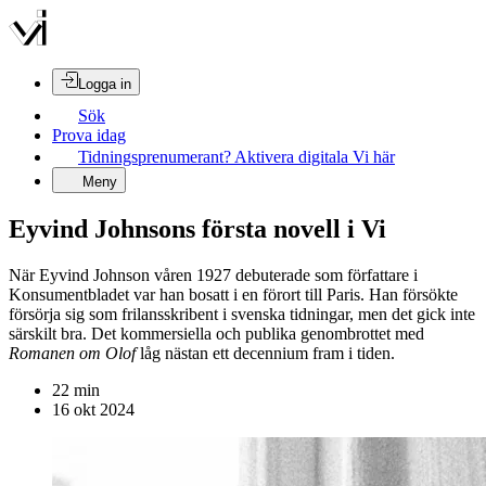
Logga in
Sök
Prova idag
Tidningsprenumerant? Aktivera digitala Vi här
Meny
Eyvind Johnsons första novell i Vi
När Eyvind Johnson våren 1927 debuterade som författare i
Konsumentbladet var han bosatt i en förort till Paris. Han försökte
försörja sig som frilansskribent i svenska tidningar, men det gick inte
särskilt bra. Det kommersiella och publika genombrottet med
Romanen om Olof
låg nästan ett decennium fram i tiden.
22
min
16 okt 2024