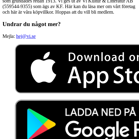
som grundades redan 1913. Vi ges ut av Vi Kultur & Litteratur AB
(559544-9355) som ägs av KF. Här kan du läsa mer om vårt företag
och här är våra köpvillkor. Hoppas att du vill bli medlem.
Undrar du något mer?
Mejla:
hej@vi.se