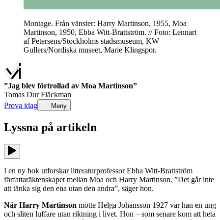
Montage. Från vänster: Harry Martinson, 1955, Moa
Martinson, 1950, Ebba Witt-Brattström. // Foto: Lennart
af Petersens/Stockholms stadsmuseum, KW
Gullers/Nordiska museet, Marie Klingspor.
”Jag blev förtrollad av Moa Martinson”
Tomas Dur Fläckman
Prova idag
Meny
Lyssna på
artikeln
I en ny bok utforskar litteraturprofessor Ebba Witt-Brattström
författaräktenskapet mellan Moa och Harry Martinson. ”Det går inte
att tänka sig den ena utan den andra”, säger hon.
När Harry Martinson
mötte Helga Johansson 1927 var han en ung
och sliten luffare utan riktning i livet. Hon – som senare kom att heta