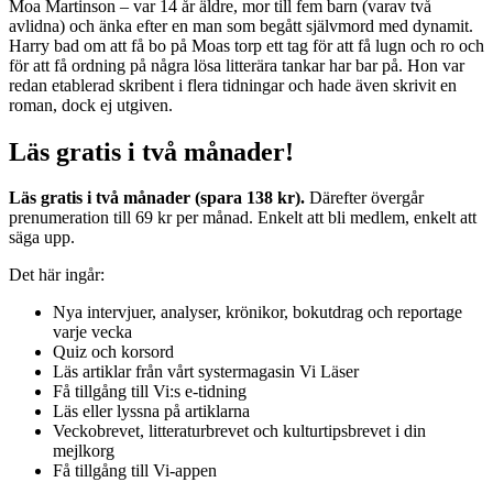
Moa Martinson – var 14 år äldre, mor till fem barn (varav två
avlidna) och änka efter en man som begått självmord med dynamit.
Harry bad om att få bo på Moas torp ett tag för att få lugn och ro och
för att få ordning på några lösa litterära tankar har bar på. Hon var
redan etablerad skribent i flera tidningar och hade även skrivit en
roman, dock ej utgiven.
Läs gratis i två månader!
Läs gratis i två månader (spara 138 kr).
Därefter övergår
prenumeration till 69 kr per månad. Enkelt att bli medlem, enkelt att
säga upp.
Det här ingår:
Nya intervjuer, analyser, krönikor, bokutdrag och reportage
varje vecka
Quiz och korsord
Läs artiklar från vårt systermagasin Vi Läser
Få tillgång till Vi:s e-tidning
Läs eller lyssna på artiklarna
Veckobrevet, litteraturbrevet och kulturtipsbrevet i din
mejlkorg
Få tillgång till Vi-appen