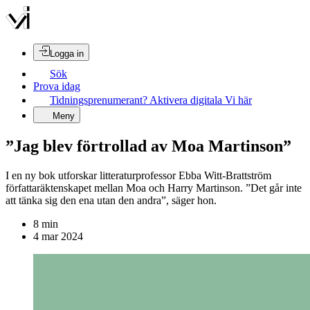
Logga in
Sök
Prova idag
Tidningsprenumerant? Aktivera digitala Vi här
Meny
”Jag blev förtrollad av Moa Martinson”
I en ny bok utforskar litteraturprofessor Ebba Witt-Brattström
författaräktenskapet mellan Moa och Harry Martinson. ”Det går inte
att tänka sig den ena utan den andra”, säger hon.
8
min
4 mar 2024