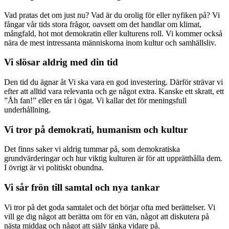
Vad pratas det om just nu? Vad är du orolig för eller nyfiken på? Vi
fångar vår tids stora frågor, oavsett om det handlar om klimat,
mångfald, hot mot demokratin eller kulturens roll. Vi kommer också
nära de mest intressanta människorna inom kultur och samhällsliv.
Vi slösar aldrig med din tid
Den tid du ägnar åt Vi ska vara en god investering. Därför strävar vi
efter att alltid vara relevanta och ge något extra. Kanske ett skratt, ett
”Åh fan!” eller en tår i ögat. Vi kallar det för meningsfull
underhållning.
Vi tror på demokrati, humanism och kultur
Det finns saker vi aldrig tummar på, som demokratiska
grundvärderingar och hur viktig kulturen är för att upprätthålla dem.
I övrigt är vi politiskt obundna.
Vi sår frön till samtal och nya tankar
Vi tror på det goda samtalet och det börjar ofta med berättelser. Vi
vill ge dig något att berätta om för en vän, något att diskutera på
nästa middag och något att själv tänka vidare på.