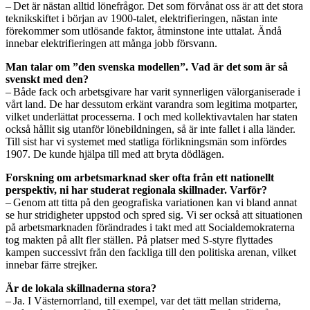
– Det är nästan alltid lönefrågor. Det som förvånat oss är att det stora
teknikskiftet i början av 1900-talet, elektrifieringen, nästan inte
förekommer som utlösande faktor, åtminstone inte uttalat. Ändå
innebar elektrifieringen att många jobb försvann.
Man talar om ”den svenska modellen”. Vad är det som är så
svenskt med den?
– Både fack och arbetsgivare har varit synnerligen välorganiserade i
vårt land. De har dessutom erkänt varandra som legitima motparter,
vilket underlättat processerna. I och med kollektivavtalen har staten
också hållit sig utanför lönebildningen, så är inte fallet i alla länder.
Till sist har vi systemet med statliga förlikningsmän som infördes
1907. De kunde hjälpa till med att bryta dödlägen.
Forskning om arbetsmarknad sker ofta från ett nationellt
perspektiv, ni har studerat regionala skillnader. Varför?
– Genom att titta på den geografiska variationen kan vi bland annat
se hur stridigheter uppstod och spred sig. Vi ser också att situationen
på arbetsmarknaden förändrades i takt med att Socialdemokraterna
tog makten på allt fler ställen. På platser med S-styre flyttades
kampen successivt från den fackliga till den politiska arenan, vilket
innebar färre strejker.
Är de lokala skillnaderna stora?
– Ja. I Västernorrland, till exempel, var det tätt mellan striderna,