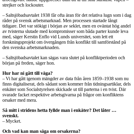
strejker och lockouter.
– Saltsjöbadsavtalet 1938 får ofta äran för det relativa lugn som i dag
råder på svensk arbetsmarknad. Men processen startade långt
tidigare. Det var stökigt i början av seklet, men en oväntat hög andel
av tvisterna slutade med kompromisser som båda parter kunde leva
med, säger Kerstin Enflo vid Lunds universitet, som lett ett
forskningsprojekt om övergången från konflikt till samförstånd på
den svenska arbetsmarknaden.
– Saltsjöbadsavtalet kan sägas vara slutet på konfliktperioden och
början på freden, säger hon.
Hur har ni gått till väga?
– Vi har gått igenom mängder av data från åren 1859–1938 som nu
finns digitaliserat, dels sådant som kommer från tidningsartiklar, dels
enkäter som Socialstyrelsen skickade ut till parterna i en tvist. Där
svarade facket respektive arbetsgivarna på frågor om konfliktens
orsaker med mera.
Så mitt i stridens hetta fyllde man i enkäter? Det låter …
svenskt.
– Mycket.
Och vad kan man säga om orsakerna?