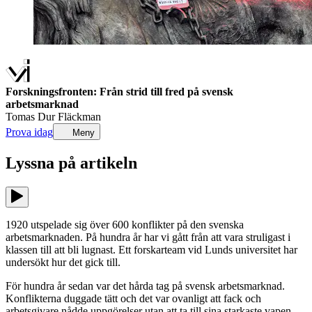
Forskningsfronten: Från strid till fred på svensk
arbetsmarknad
Tomas Dur Fläckman
Prova idag
Meny
Lyssna på
artikeln
1920 utspelade sig över 600 konflikter på den svenska
arbetsmarknaden. På hundra år har vi gått från att vara struligast i
klassen till att bli lugnast. Ett forskarteam vid Lunds universitet har
undersökt hur det gick till.
För hundra år sedan var det hårda tag på svensk arbetsmarknad.
Konflikterna duggade tätt och det var ovanligt att fack och
arbetsgivare nådde uppgörelser utan att ta till sina starkaste vapen –