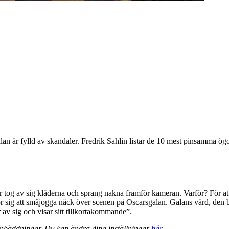
an är fylld av skandaler. Fredrik Sahlin listar de 10 mest pinsamma ö
or tog av sig kläderna och sprang nakna framför kameran. Varför? För at
ör sig att småjogga näck över scenen på Oscarsgalan. Galans värd, den br
 av sig och visar sitt tillkortakommande”.
 inbäddningar. Du kan ändra dina inställningar
här
.