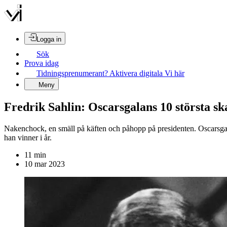
Logga in
Sök
Prova idag
Tidningsprenumerant? Aktivera digitala Vi här
Meny
Fredrik Sahlin: Oscarsgalans 10 största s
Nakenchock, en smäll på käften och påhopp på presidenten. Oscarsgal
han vinner i år.
11
min
10 mar 2023