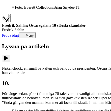
// Foto: Everett Collection/Brian Snyder/TT
Fredrik Sahlin: Oscarsgalans 10 största skandaler
Fredrik Sahlin
Prova idag
Meny
Lyssna på
artikeln
Nakenchock, en smäll på käften och påhopp på presidenten. Oscarsgal
han vinner i år.
10.
För länge sedan, på det flummiga 70-talet var det vanligt att människ
tillfredsställa de behoven, men 1974 fick gayaktivisten Robert Opel f
”Enda gången den mannen kommer att locka till skratt, är när han klär
För att se det här innehållet behöver du godkänna cookies för