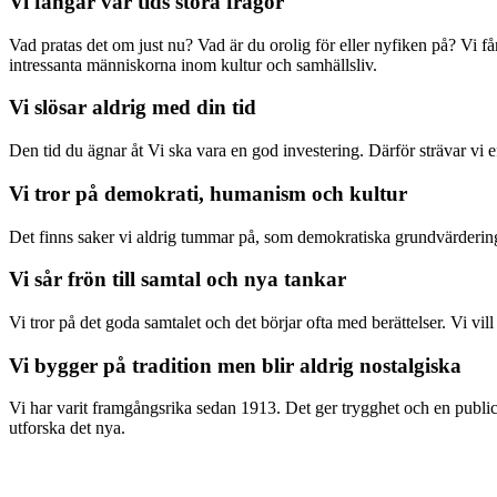
Vi fångar vår tids stora frågor
Vad pratas det om just nu? Vad är du orolig för eller nyfiken på? Vi f
intressanta människorna inom kultur och samhällsliv.
Vi slösar aldrig med din tid
Den tid du ägnar åt Vi ska vara en god investering. Därför strävar vi eft
Vi tror på demokrati, humanism och kultur
Det finns saker vi aldrig tummar på, som demokratiska grundvärderingar
Vi sår frön till samtal och nya tankar
Vi tror på det goda samtalet och det börjar ofta med berättelser. Vi vil
Vi bygger på tradition men blir aldrig nostalgiska
Vi har varit framgångsrika sedan 1913. Det ger trygghet och en publici
utforska det nya.