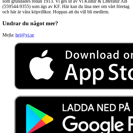
som grundades redan 1913. Vi ges ut av Vi Kultur & Litteratur AB
(559544-9355) som ägs av KF. Här kan du läsa mer om vårt företag
och här är våra köpvillkor. Hoppas att du vill bli medlem.
Undrar du något mer?
Mejla:
hej@vi.se