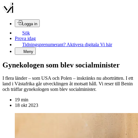
Logga in
Sök
Prova idag
Tidningsprenumerant? Aktivera digitala Vi här
Meny
Gynekologen som blev socialminister
I flera länder – som USA och Polen – inskränks nu aborträtten. I ett
land i Västafrika går utvecklingen åt motsatt håll. Vi reser till Benin
och träffar gynekologen som blev socialminister.
19
min
18 okt 2023