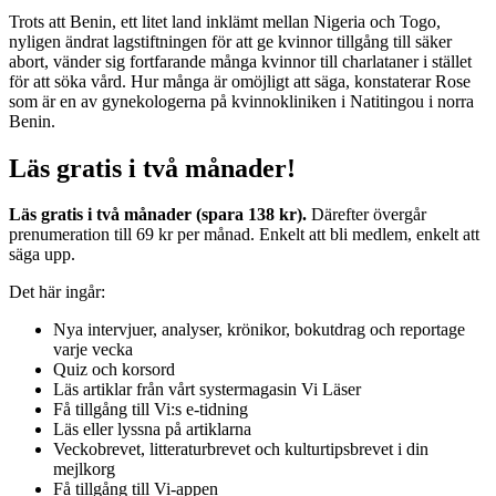
Trots att Benin, ett litet land inklämt mellan Nigeria och Togo,
nyligen ändrat lagstiftningen för att ge kvinnor tillgång till säker
abort, vänder sig fortfarande många kvinnor till charlataner i stället
för att söka vård. Hur många är omöjligt att säga, konstaterar Rose
som är en av gynekologerna på kvinnokliniken i Natitingou i norra
Benin.
Läs gratis i två månader!
Läs gratis i två månader (spara 138 kr).
Därefter övergår
prenumeration till 69 kr per månad. Enkelt att bli medlem, enkelt att
säga upp.
Det här ingår:
Nya intervjuer, analyser, krönikor, bokutdrag och reportage
varje vecka
Quiz och korsord
Läs artiklar från vårt systermagasin Vi Läser
Få tillgång till Vi:s e-tidning
Läs eller lyssna på artiklarna
Veckobrevet, litteraturbrevet och kulturtipsbrevet i din
mejlkorg
Få tillgång till Vi-appen