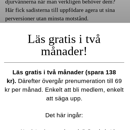
djurvännerna när man verkligen behöver dem?
Här fick sadisterna till uppfödare agera ut sina
perversioner utan minsta motstånd.
Läs gratis i två
månader!
Läs gratis i två månader (spara 138
kr).
Därefter övergår prenumeration till 69
kr per månad. Enkelt att bli medlem, enkelt
att säga upp.
Det här ingår: