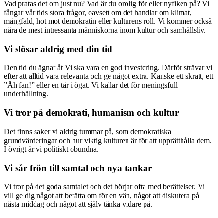
Vad pratas det om just nu? Vad är du orolig för eller nyfiken på? Vi
fångar vår tids stora frågor, oavsett om det handlar om klimat,
mångfald, hot mot demokratin eller kulturens roll. Vi kommer också
nära de mest intressanta människorna inom kultur och samhällsliv.
Vi slösar aldrig med din tid
Den tid du ägnar åt Vi ska vara en god investering. Därför strävar vi
efter att alltid vara relevanta och ge något extra. Kanske ett skratt, ett
”Åh fan!” eller en tår i ögat. Vi kallar det för meningsfull
underhållning.
Vi tror på demokrati, humanism och kultur
Det finns saker vi aldrig tummar på, som demokratiska
grundvärderingar och hur viktig kulturen är för att upprätthålla dem.
I övrigt är vi politiskt obundna.
Vi sår frön till samtal och nya tankar
Vi tror på det goda samtalet och det börjar ofta med berättelser. Vi
vill ge dig något att berätta om för en vän, något att diskutera på
nästa middag och något att själv tänka vidare på.