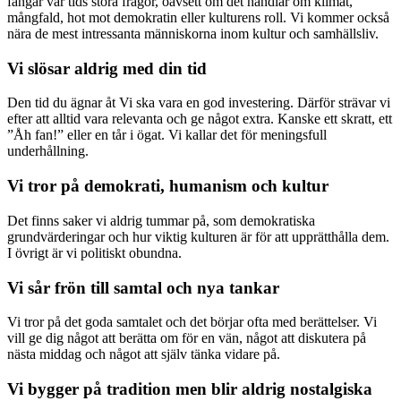
fångar vår tids stora frågor, oavsett om det handlar om klimat,
mångfald, hot mot demokratin eller kulturens roll. Vi kommer också
nära de mest intressanta människorna inom kultur och samhällsliv.
Vi slösar aldrig med din tid
Den tid du ägnar åt Vi ska vara en god investering. Därför strävar vi
efter att alltid vara relevanta och ge något extra. Kanske ett skratt, ett
”Åh fan!” eller en tår i ögat. Vi kallar det för meningsfull
underhållning.
Vi tror på demokrati, humanism och kultur
Det finns saker vi aldrig tummar på, som demokratiska
grundvärderingar och hur viktig kulturen är för att upprätthålla dem.
I övrigt är vi politiskt obundna.
Vi sår frön till samtal och nya tankar
Vi tror på det goda samtalet och det börjar ofta med berättelser. Vi
vill ge dig något att berätta om för en vän, något att diskutera på
nästa middag och något att själv tänka vidare på.
Vi bygger på tradition men blir aldrig nostalgiska