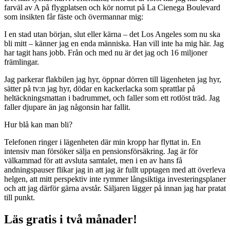
farväl av A på flygplatsen och kör norrut på La Cienega Boulevard
som insikten får fäste och övermannar mig:
I en stad utan början, slut eller kärna – det Los Angeles som nu ska
bli mitt – känner jag en enda människa. Han vill inte ha mig här. Jag
har tagit hans jobb. Från och med nu är det jag och 16 miljoner
främlingar.
Jag parkerar flakbilen jag hyr, öppnar dörren till lägenheten jag hyr,
sätter på tv:n jag hyr, dödar en kackerlacka som sprattlar på
heltäckningsmattan i badrummet, och faller som ett rotlöst träd. Jag
faller djupare än jag någonsin har fallit.
Hur blå kan man bli?
Telefonen ringer i lägenheten där min kropp har flyttat in. En
intensiv man försöker sälja en pensionsförsäkring. Jag är för
välkammad för att avsluta samtalet, men i en av hans få
andningspauser flikar jag in att jag är fullt upptagen med att överleva
helgen, att mitt perspektiv inte rymmer långsiktiga investeringsplaner
och att jag därför gärna avstår. Säljaren lägger på innan jag har pratat
till punkt.
Läs gratis i två månader!