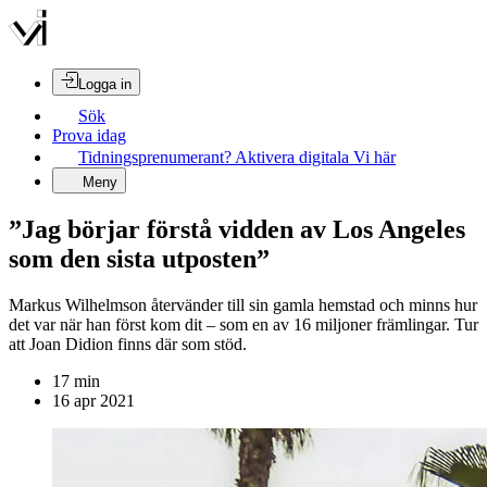
Logga in
Sök
Prova idag
Tidningsprenumerant? Aktivera digitala Vi här
Meny
”Jag börjar förstå vidden av Los Angeles
som den sista utposten”
Markus Wilhelmson återvänder till sin gamla hemstad och minns hur
det var när han först kom dit – som en av 16 miljoner främlingar. Tur
att Joan Didion finns där som stöd.
17
min
16 apr 2021