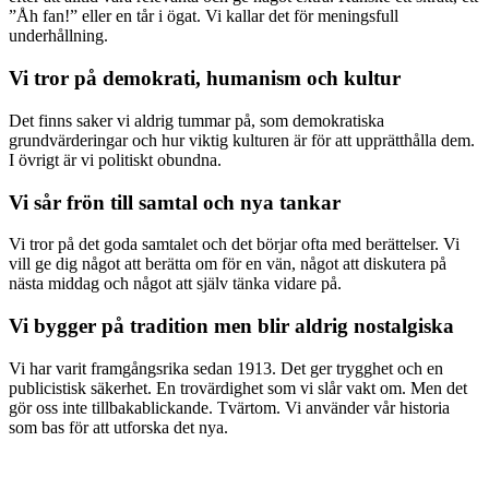
”Åh fan!” eller en tår i ögat. Vi kallar det för meningsfull
underhållning.
Vi tror på demokrati, humanism och kultur
Det finns saker vi aldrig tummar på, som demokratiska
grundvärderingar och hur viktig kulturen är för att upprätthålla dem.
I övrigt är vi politiskt obundna.
Vi sår frön till samtal och nya tankar
Vi tror på det goda samtalet och det börjar ofta med berättelser. Vi
vill ge dig något att berätta om för en vän, något att diskutera på
nästa middag och något att själv tänka vidare på.
Vi bygger på tradition men blir aldrig nostalgiska
Vi har varit framgångsrika sedan 1913. Det ger trygghet och en
publicistisk säkerhet. En trovärdighet som vi slår vakt om. Men det
gör oss inte tillbakablickande. Tvärtom. Vi använder vår historia
som bas för att utforska det nya.