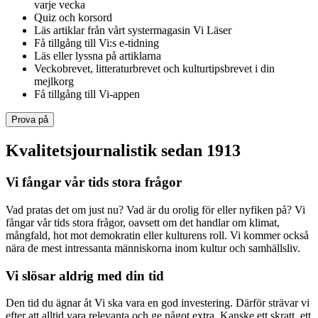
varje vecka
Quiz och korsord
Läs artiklar från vårt systermagasin Vi Läser
Få tillgång till Vi:s e-tidning
Läs eller lyssna på artiklarna
Veckobrevet, litteraturbrevet och kulturtipsbrevet i din
mejlkorg
Få tillgång till Vi-appen
Prova på
Kvalitetsjournalistik sedan 1913
Vi fångar vår tids stora frågor
Vad pratas det om just nu? Vad är du orolig för eller nyfiken på? Vi
fångar vår tids stora frågor, oavsett om det handlar om klimat,
mångfald, hot mot demokratin eller kulturens roll. Vi kommer också
nära de mest intressanta människorna inom kultur och samhällsliv.
Vi slösar aldrig med din tid
Den tid du ägnar åt Vi ska vara en god investering. Därför strävar vi
efter att alltid vara relevanta och ge något extra. Kanske ett skratt, ett