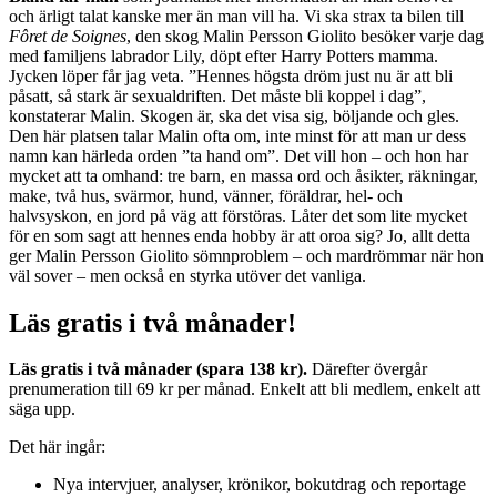
och ärligt talat kanske mer än man vill ha. Vi ska strax ta bilen till
Fôret de Soignes
, den skog Malin Persson Giolito besöker varje dag
med familjens labrador Lily, döpt efter Harry Potters mamma.
Jycken löper får jag veta. ”Hennes högsta dröm just nu är att bli
påsatt, så stark är sexualdriften. Det måste bli koppel i dag”,
konstaterar Malin. Skogen är, ska det visa sig, böljande och gles.
Den här platsen talar Malin ofta om, inte minst för att man ur dess
namn kan härleda orden ”ta hand om”. Det vill hon – och hon har
mycket att ta omhand: tre barn, en massa ord och åsikter, räkningar,
make, två hus, svärmor, hund, vänner, föräldrar, hel- och
halvsyskon, en jord på väg att förstöras. Låter det som lite mycket
för en som sagt att hennes enda hobby är att oroa sig? Jo, allt detta
ger Malin Persson Giolito sömnproblem – och mardrömmar när hon
väl sover – men också en styrka utöver det vanliga.
Läs gratis i två månader!
Läs gratis i två månader (spara 138 kr).
Därefter övergår
prenumeration till 69 kr per månad. Enkelt att bli medlem, enkelt att
säga upp.
Det här ingår:
Nya intervjuer, analyser, krönikor, bokutdrag och reportage