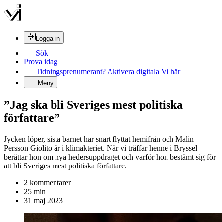
Logga in
Sök
Prova idag
Tidningsprenumerant? Aktivera digitala Vi här
Meny
”Jag ska bli Sveriges mest politiska
författare”
Jycken löper, sista barnet har snart flyttat hemifrån och Malin
Persson Giolito är i klimakteriet. När vi träffar henne i Bryssel
berättar hon om nya hedersuppdraget och varför hon bestämt sig för
att bli Sveriges mest politiska författare.
2
kommentar
er
25
min
31 maj 2023