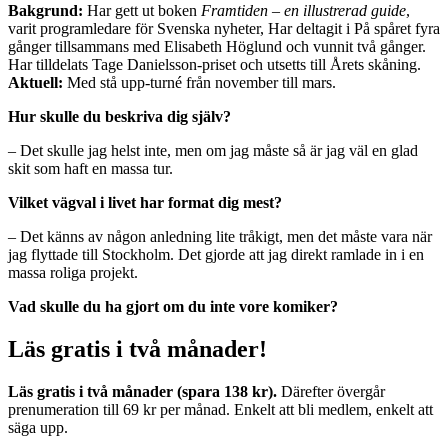
Bakgrund:
Har gett ut boken
Framtiden – en illustrerad guide
,
varit programledare för Svenska nyheter, Har deltagit i På spåret fyra
gånger tillsammans med Elisabeth Höglund och vunnit två gånger.
Har tilldelats Tage Danielsson-priset och utsetts till Årets skåning.
Aktuell:
Med stå upp-turné från november till mars.
Hur skulle du beskriva dig själv?
– Det skulle jag helst inte, men om jag måste så är jag väl en glad
skit som haft en massa tur.
Vilket vägval i livet har format dig mest?
– Det känns av någon anledning lite tråkigt, men det måste vara när
jag flyttade till Stockholm. Det gjorde att jag direkt ramlade in i en
massa roliga projekt.
Vad skulle du ha gjort om du inte vore komiker?
Läs gratis i två månader!
Läs gratis i två månader (spara 138 kr).
Därefter övergår
prenumeration till 69 kr per månad. Enkelt att bli medlem, enkelt att
säga upp.