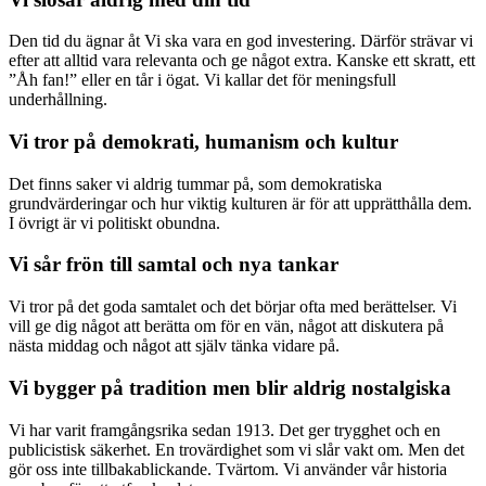
Den tid du ägnar åt Vi ska vara en god investering. Därför strävar vi
efter att alltid vara relevanta och ge något extra. Kanske ett skratt, ett
”Åh fan!” eller en tår i ögat. Vi kallar det för meningsfull
underhållning.
Vi tror på demokrati, humanism och kultur
Det finns saker vi aldrig tummar på, som demokratiska
grundvärderingar och hur viktig kulturen är för att upprätthålla dem.
I övrigt är vi politiskt obundna.
Vi sår frön till samtal och nya tankar
Vi tror på det goda samtalet och det börjar ofta med berättelser. Vi
vill ge dig något att berätta om för en vän, något att diskutera på
nästa middag och något att själv tänka vidare på.
Vi bygger på tradition men blir aldrig nostalgiska
Vi har varit framgångsrika sedan 1913. Det ger trygghet och en
publicistisk säkerhet. En trovärdighet som vi slår vakt om. Men det
gör oss inte tillbakablickande. Tvärtom. Vi använder vår historia