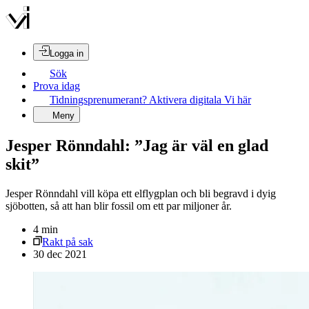
Logga in
Sök
Prova idag
Tidningsprenumerant? Aktivera digitala Vi här
Meny
Jesper Rönndahl: ”Jag är väl en glad
skit”
Jesper Rönndahl vill köpa ett elflygplan och bli begravd i dyig
sjöbotten, så att han blir fossil om ett par miljoner år.
4
min
Rakt på sak
30 dec 2021