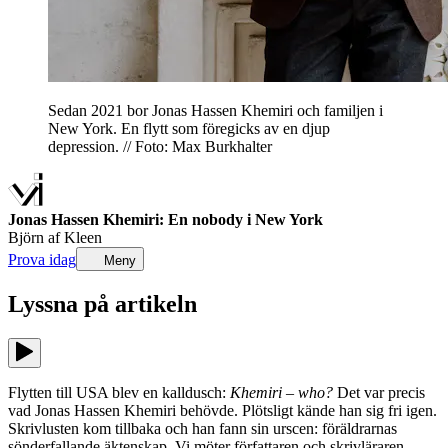
Sedan 2021 bor Jonas Hassen Khemiri och familjen i
New York. En flytt som föregicks av en djup
depression. // Foto: Max Burkhalter
Jonas Hassen Khemiri: En nobody i New York
Björn af Kleen
Prova idag
Meny
Lyssna på
artikeln
Flytten till USA blev en kalldusch:
Khemiri – who?
Det var precis
vad Jonas Hassen Khemiri behövde. Plötsligt kände han sig fri igen.
Skrivlusten kom tillbaka och han fann sin urscen: föräldrarnas
sönderfallande äktenskap. Vi möter författaren och skrivläraren