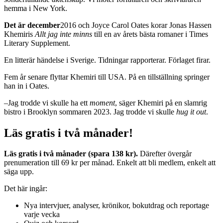
hemma i New York.
Det är december
2016 och Joyce Carol Oates korar Jonas Hassen
Khemiris
Allt jag inte minns
till en av årets bästa romaner i Times
Literary Supplement.
En litterär händelse i Sverige. Tidningar rapporterar. Förlaget firar.
Fem år senare flyttar Khemiri till USA. På en tillställning springer
han in i Oates.
–Jag trodde vi skulle ha ett
moment
, säger Khemiri på en slamrig
bistro i Brooklyn sommaren 2023. Jag trodde vi skulle
hug it out
.
Läs gratis i två månader!
Läs gratis i två månader (spara 138 kr).
Därefter övergår
prenumeration till 69 kr per månad. Enkelt att bli medlem, enkelt att
säga upp.
Det här ingår:
Nya intervjuer, analyser, krönikor, bokutdrag och reportage
varje vecka