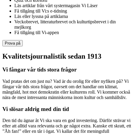
Quiz och korsord
Läs artiklar från vårt systermagasin Vi Läser
Få tillgång till Vi:s e-tidning
Läs eller lyssna på artiklarna
Veckobrevet, litteraturbrevet och kulturtipsbrevet i din
mejlkorg
Få tillgång till Vi-appen
Prova på
Kvalitetsjournalistik sedan 1913
Vi fångar vår tids stora frågor
Vad pratas det om just nu? Vad är du orolig för eller nyfiken på? Vi
fångar vår tids stora frågor, oavsett om det handlar om klimat,
mångfald, hot mot demokratin eller kulturens roll. Vi kommer också
nära de mest intressanta människorna inom kultur och samhällsliv.
Vi slösar aldrig med din tid
Den tid du ägnar åt Vi ska vara en god investering. Därför strävar vi
efter att alltid vara relevanta och ge något extra. Kanske ett skratt, ett
”Åh fan!” eller en tår i ögat. Vi kallar det för meningsfull