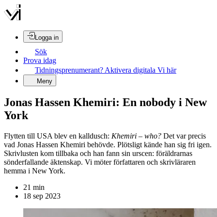
Logga in
Sök
Prova idag
Tidningsprenumerant? Aktivera digitala Vi här
Meny
Jonas Hassen Khemiri: En nobody i New
York
Flytten till USA blev en kalldusch:
Khemiri – who?
Det var precis
vad Jonas Hassen Khemiri behövde. Plötsligt kände han sig fri igen.
Skrivlusten kom tillbaka och han fann sin urscen: föräldrarnas
sönderfallande äktenskap. Vi möter författaren och skrivläraren
hemma i New York.
21
min
18 sep 2023