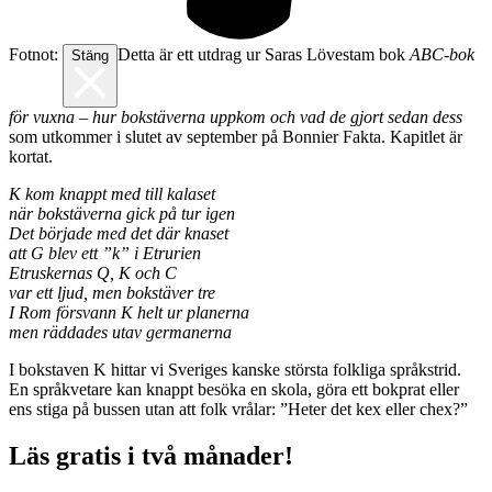
Fotnot:
Detta är ett utdrag ur Saras Lövestam bok
ABC-bok
Stäng
för vuxna – hur bokstäverna uppkom och vad de gjort sedan dess
som utkommer i slutet av september på Bonnier Fakta. Kapitlet är
kortat.
K kom knappt med till kalaset
när bokstäverna gick på tur igen
Det började med det där knaset
att G blev ett ”k” i Etrurien
Etruskernas Q, K och C
var ett ljud, men bokstäver tre
I Rom försvann K helt ur planerna
men räddades utav germanerna
I bokstaven K hittar vi Sveriges kanske största folkliga språkstrid.
En språkvetare kan knappt besöka en skola, göra ett bokprat eller
ens stiga på bussen utan att folk vrålar: ”Heter det kex eller chex?”
Läs gratis i två månader!