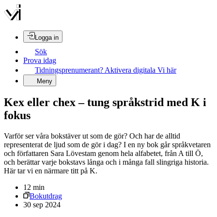
Logga in
Sök
Prova idag
Tidningsprenumerant? Aktivera digitala Vi här
Meny
Kex eller chex – tung språkstrid med K i
fokus
Varför ser våra bokstäver ut som de gör? Och har de alltid
representerat de ljud som de gör i dag? I en ny bok går språkvetaren
och författaren Sara Lövestam genom hela alfabetet, från A till Ö,
och berättar varje bokstavs långa och i många fall slingriga historia.
Här tar vi en närmare titt på K.
12
min
Bokutdrag
30 sep 2024