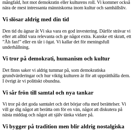
mångfald, hot mot demokratin eller kulturens roll. Vi kommer också
nära de mest intressanta människorna inom kultur och samhällsliv.
Vi slösar aldrig med din tid
Den tid du ägnar åt Vi ska vara en god investering. Därför strävar vi
efter att alltid vara relevanta och ge något extra. Kanske ett skratt, ett
”Åh fan!” eller en tår i ögat. Vi kallar det för meningsfull
underhållning.
Vi tror på demokrati, humanism och kultur
Det finns saker vi aldrig tummar på, som demokratiska
grundvärderingar och hur viktig kulturen är för att upprätthålla dem.
I övrigt är vi politiskt obundna.
Vi sår frön till samtal och nya tankar
Vi tror på det goda samtalet och det börjar ofta med berättelser. Vi
vill ge dig något att berätta om för en vän, något att diskutera på
nästa middag och något att själv tänka vidare på.
Vi bygger på tradition men blir aldrig nostalgiska