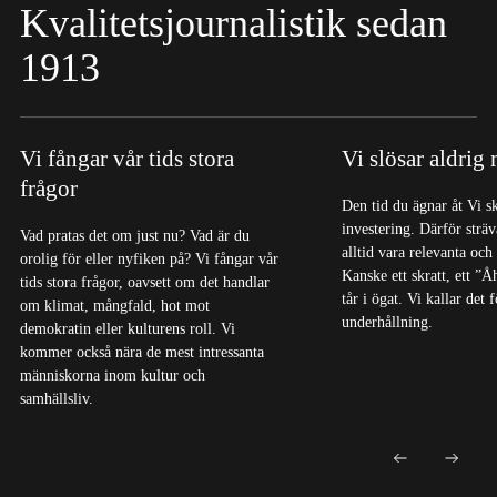
Kvalitetsjournalistik sedan
1913
Vi fångar vår tids stora
Vi slösar aldrig
frågor
Den tid du ägnar åt Vi s
investering. Därför sträva
Vad pratas det om just nu? Vad är du
alltid vara relevanta och
orolig för eller nyfiken på? Vi fångar vår
Kanske ett skratt, ett ”Å
tids stora frågor, oavsett om det handlar
tår i ögat. Vi kallar det
om klimat, mångfald, hot mot
underhållning.
demokratin eller kulturens roll. Vi
kommer också nära de mest intressanta
människorna inom kultur och
samhällsliv.