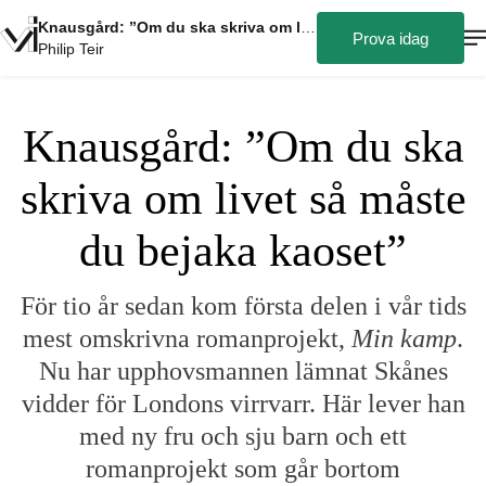
Knausgård: ”Om du ska skriva om livet så måste du bejaka kaoset”
Prova idag
Philip Teir
Knausgård: ”Om du ska
skriva om livet så måste
du bejaka kaoset”
För tio år sedan kom första delen i vår tids
mest omskrivna romanprojekt,
Min kamp
.
Nu har upphovsmannen lämnat Skånes
vidder för Londons virrvarr. Här lever han
med ny fru och sju barn och ett
romanprojekt som går bortom