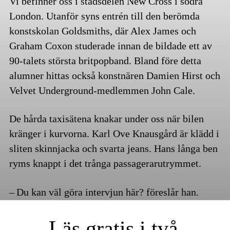
Vi befinner oss i stadsdelen New Cross i södra
London. Utanför syns entrén till den berömda
konstskolan Goldsmiths, där Alex James och
Graham Coxon studerade innan de bildade ett av
90-talets största britpopband. Bland före detta
alumner hittas också konstnären Damien Hirst och
Velvet Underground-medlemmen John Cale.
De hårda taxisätena knakar under oss när bilen
kränger i kurvorna. Karl Ove Knausgård är klädd i
sliten skinnjacka och svarta jeans. Hans långa ben
ryms knappt i det trånga passagerarutrymmet.
– Du kan väl göra intervjun här? föreslår han.
Läs gratis i två