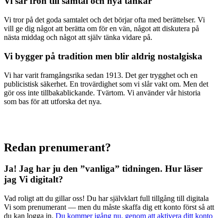
Vi sår frön till samtal och nya tankar
Vi tror på det goda samtalet och det börjar ofta med berättelser. Vi
vill ge dig något att berätta om för en vän, något att diskutera på
nästa middag och något att själv tänka vidare på.
Vi bygger på tradition men blir aldrig nostalgiska
Vi har varit framgångsrika sedan 1913. Det ger trygghet och en
publicistisk säkerhet. En trovärdighet som vi slår vakt om. Men det
gör oss inte tillbakablickande. Tvärtom. Vi använder vår historia
som bas för att utforska det nya.
Redan prenumerant?
Ja! Jag har ju den ”vanliga” tidningen.
Hur läser
jag Vi digitalt?
Vad roligt att du gillar oss! Du har självklart full tillgång till digitala
Vi som prenumerant — men du måste skaffa dig ett konto först så att
du kan logga in.
Du kommer igång nu, genom att aktivera ditt konto