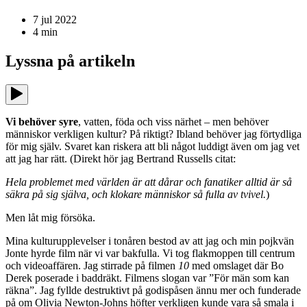
7 jul 2022
4
min
Lyssna på
artikeln
Vi behöver syre
, vatten, föda och viss närhet – men behöver
människor verkligen kultur? På riktigt? Ibland behöver jag förtydliga
för mig själv. Svaret kan riskera att bli något luddigt även om jag vet
att jag har rätt. (Direkt hör jag Bertrand Russells citat:
Hela problemet med världen är att dårar och fanatiker alltid är så
säkra på sig själva, och klokare människor så fulla av tvivel.
)
Men låt mig försöka.
Mina kulturupplevelser i tonåren bestod av att jag och min pojkvän
Jonte hyrde film när vi var bakfulla. Vi tog flakmoppen till centrum
och videoaffären. Jag stirrade på filmen
10
med omslaget där Bo
Derek poserade i baddräkt. Filmens slogan var ”För män som kan
räkna”. Jag fyllde destruktivt på godispåsen ännu mer och funderade
på om Olivia Newton-Johns höfter verkligen kunde vara så smala i