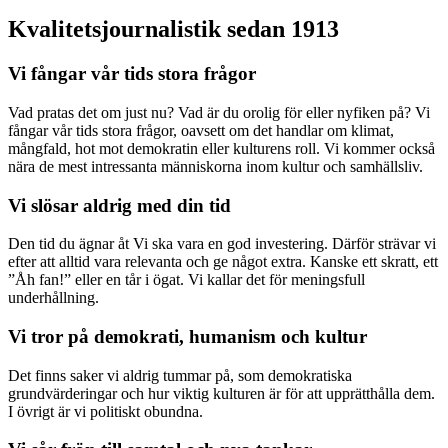
Kvalitetsjournalistik sedan 1913
Vi fångar vår tids stora frågor
Vad pratas det om just nu? Vad är du orolig för eller nyfiken på? Vi
fångar vår tids stora frågor, oavsett om det handlar om klimat,
mångfald, hot mot demokratin eller kulturens roll. Vi kommer också
nära de mest intressanta människorna inom kultur och samhällsliv.
Vi slösar aldrig med din tid
Den tid du ägnar åt Vi ska vara en god investering. Därför strävar vi
efter att alltid vara relevanta och ge något extra. Kanske ett skratt, ett
”Åh fan!” eller en tår i ögat. Vi kallar det för meningsfull
underhållning.
Vi tror på demokrati, humanism och kultur
Det finns saker vi aldrig tummar på, som demokratiska
grundvärderingar och hur viktig kulturen är för att upprätthålla dem.
I övrigt är vi politiskt obundna.