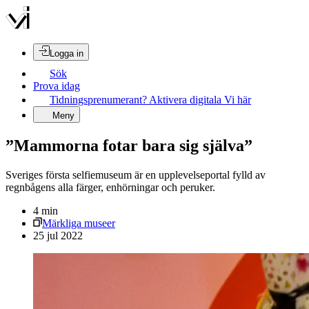
Logga in
Sök
Prova idag
Tidningsprenumerant? Aktivera digitala Vi här
Meny
”Mammorna fotar bara sig själva”
Sveriges första selfiemuseum är en upplevelseportal fylld av
regnbågens alla färger, enhörningar och peruker.
4
min
Märkliga museer
25 jul 2022