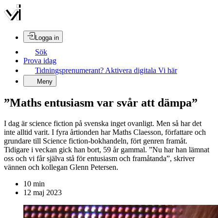
Logga in
Sök
Prova idag
Tidningsprenumerant? Aktivera digitala Vi här
Meny
”Maths entusiasm var svår att dämpa”
I dag är science fiction på svenska inget ovanligt. Men så har det
inte alltid varit. I fyra årtionden har Maths Claesson, författare och
grundare till Science fiction-bokhandeln, fört genren framåt.
Tidigare i veckan gick han bort, 59 år gammal. ”Nu har han lämnat
oss och vi får själva stå för entusiasm och framåtanda”, skriver
vännen och kollegan Glenn Petersen.
10
min
12 maj 2023