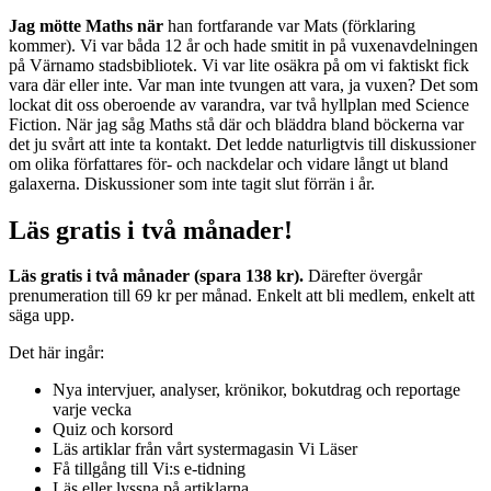
Jag mötte Maths när
han fortfarande var Mats (förklaring
kommer). Vi var båda 12 år och hade smitit in på vuxenavdelningen
på Värnamo stadsbibliotek. Vi var lite osäkra på om vi faktiskt fick
vara där eller inte. Var man inte tvungen att vara, ja vuxen? Det som
lockat dit oss oberoende av varandra, var två hyllplan med Science
Fiction. När jag såg Maths stå där och bläddra bland böckerna var
det ju svårt att inte ta kontakt. Det ledde naturligtvis till diskussioner
om olika författares för- och nackdelar och vidare långt ut bland
galaxerna. Diskussioner som inte tagit slut förrän i år.
Läs gratis i två månader!
Läs gratis i två månader (spara 138 kr).
Därefter övergår
prenumeration till 69 kr per månad. Enkelt att bli medlem, enkelt att
säga upp.
Det här ingår:
Nya intervjuer, analyser, krönikor, bokutdrag och reportage
varje vecka
Quiz och korsord
Läs artiklar från vårt systermagasin Vi Läser
Få tillgång till Vi:s e-tidning
Läs eller lyssna på artiklarna