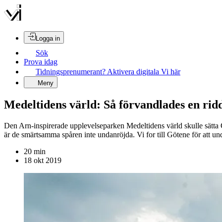
Logga in
Sök
Prova idag
Tidningsprenumerant? Aktivera digitala Vi här
Meny
Medeltidens värld: Så förvandlades en ridda
Den Arn-inspirerade upplevelseparken Medeltidens värld skulle sätta Gö
är de smärtsamma spåren inte undanröjda. Vi for till Götene för att u
20
min
18 okt 2019