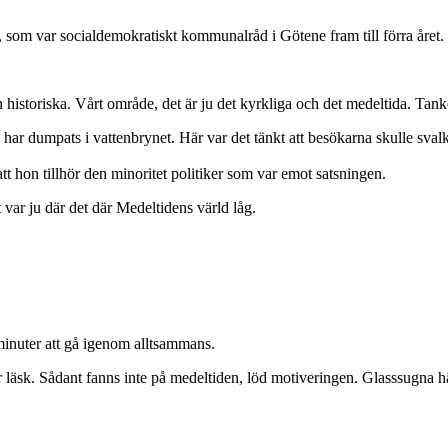
 som var socialdemokratiskt kommunalråd i Götene fram till förra året.
historiska. Vårt område, det är ju det kyrkliga och det medeltida. Tan
ar dumpats i vattenbrynet. Här var det tänkt att besökarna skulle svalk
tt hon tillhör den minoritet politiker som var emot satsningen.
var ju där det där Medeltidens värld låg.
minuter att gå igenom alltsammans.
er läsk. Sådant fanns inte på medeltiden, löd motiveringen. Glasssugna h