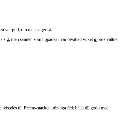
ken var god, om man säger så.
a sig, men sanden som tippades i var otvättad vilket gjorde vattnet
änvisades till Preem-macken, törstiga fick hålla till godo med