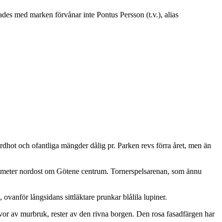
des med marken förvånar inte Pontus Persson (t.v.), alias
ordhot och ofantliga mängder dålig pr. Parken revs förra året, men än
 kilometer nordost om Götene centrum. Tornerspelsarenan, som ännu
ovanför långsidans sittläktare prunkar blålila lupiner.
ärvor av murbruk, rester av den rivna borgen. Den rosa fasadfärgen har