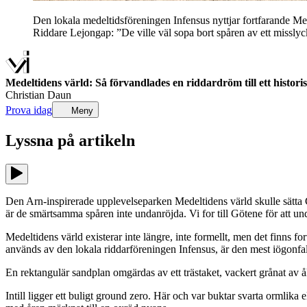
Den lokala medeltidsföreningen Infensus nyttjar fortfarande Med
Riddare Lejongap: ”De ville väl sopa bort spåren av ett missly
Medeltidens värld: Så förvandlades en riddardröm till ett historis
Christian Daun
Prova idag
Meny
Lyssna på
artikeln
Den Arn-inspirerade upplevelseparken Medeltidens värld skulle sätta Gö
är de smärtsamma spåren inte undanröjda. Vi for till Götene för att u
Medeltidens värld existerar inte längre, inte formellt, men det finns
används av den lokala riddarföreningen Infensus, är den mest iögonfa
En rektangulär sandplan omgärdas av ett trästaket, vackert grånat av ål
Intill ligger ett buligt ground zero. Här och var buktar svarta ormlik