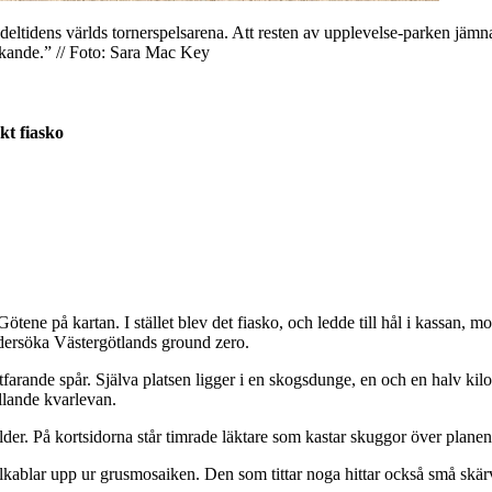
eltidens världs tornerspelsarena. Att resten av upplevelse-parken jämna
ckande.” // Foto: Sara Mac Key
kt fiasko
tene på kartan. I stället blev det fiasko, och ledde till hål i kassan, m
ndersöka Västergötlands ground zero.
 fortfarande spår. Själva platsen ligger i en skogsdunge, en och en halv
llande kvarlevan.
der. På kortsidorna står timrade läktare som kastar skuggor över planen, 
a elkablar upp ur grusmosaiken. Den som tittar noga hittar också små sk