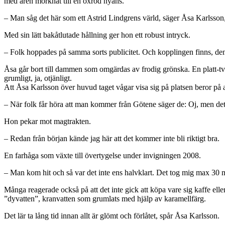
med åren mörknat till en oxröd nyans.
– Man såg det här som ett Astrid Lindgrens värld, säger Åsa Karlsson,
Med sin lätt bakåtlutade hållning ger hon ett robust intryck.
– Folk hoppades på samma sorts publicitet. Och kopplingen finns, den 
Åsa går bort till dammen som omgärdas av frodig grönska. En platt-tv h
grumligt, ja, otjänligt.
Att Åsa Karlsson över huvud taget vågar visa sig på platsen beror på a
– När folk får höra att man kommer från Götene säger de: Oj, men det 
Hon pekar mot magtrakten.
– Redan från början kände jag här att det kommer inte bli riktigt bra.
En farhåga som växte till övertygelse under invigningen 2008.
– Man kom hit och så var det inte ens halvklart. Det tog mig max 30 
Många reagerade också på att det inte gick att köpa vare sig kaffe ell
”dyvatten”, kranvatten som grumlats med hjälp av karamellfärg.
Det lär ta lång tid innan allt är glömt och förlåtet, spår Åsa Karlsson.