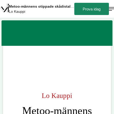
Metoo-männens otippade skådistalanger
Prova idag
Lo Kauppi
Lo Kauppi
Metoo-männens