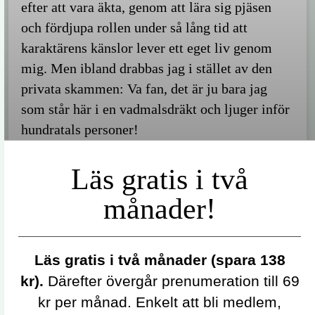
efter att vara äkta, genom att lära sig pjäsen
och fördjupa rollen under så lång tid att
karaktärens känslor lever ett eget liv genom
mig. Men ibland drabbas jag i stället av den
privata skammen: Va fan, det är ju bara jag
som står här i en vadmalsdräkt och ljuger inför
hundratals personer!
Läs gratis i två
månader!
Läs gratis i två månader (spara 138
kr).
Därefter övergår prenumeration till 69
kr per månad. Enkelt att bli medlem,