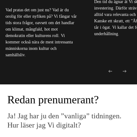
Den tid du ägnar åt Vi s
investering. Därför sträva
Vad pratas det om just nu? Vad är du
alltid vara relevanta och
orolig för eller nyfiken på? Vi fångar vår
Kanske ett skratt, ett ”Å
tids stora frågor, oavsett om det handlar
tår i ögat. Vi kallar det
om klimat, mångfald, hot mot
underhållning.
demokratin eller kulturens roll. Vi
kommer också nära de mest intressanta
människorna inom kultur och
samhällsliv.
Redan prenumerant?
Ja! Jag har ju den ”vanliga” tidningen.
Hur läser jag Vi digitalt?