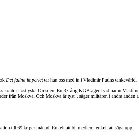
bok
Det fallna imperiet
tar han oss med in i Vladimir Putins tankevärld.
kontor i östtyska Dresden. En 37-årig KGB-agent vid namn Vladimir Puti
order från Moskva. Och Moskva är tyst”, säger militären i andra änden a
ion till 69 kr per månad. Enkelt att bli medlem, enkelt att säga upp.