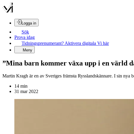
Logga in
Sök
Prova idag
Tidningsprenumerant? Aktivera digitala Vi här
Meny
”Mina barn kommer växa upp i en värld d
Martin Kragh är en av Sveriges främsta Rysslandskännare. I sin nya 
14
min
31 mar 2022