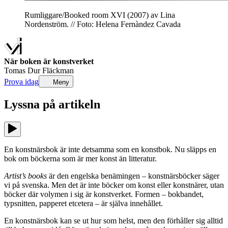
Rumliggare/Booked room XVI (2007) av Lina
Nordenström. // Foto: Helena Fernàndez Cavada
När boken är konstverket
Tomas Dur Fläckman
Prova idag
Meny
Lyssna på
artikeln
En konstnärsbok är inte detsamma som en konstbok. Nu släpps en
bok om böckerna som är mer konst än litteratur.
Artist’s books
är den engelska benämingen – konstnärsböcker säger
vi på svenska. Men det är inte böcker om konst eller konstnärer, utan
böcker där volymen i sig är konstverket. Formen – bokbandet,
typsnitten, papperet etcetera – är själva innehållet.
En konstnärsbok kan se ut hur som helst, men den förhåller sig alltid