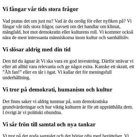
Vi fångar vår tids stora frågor
Vad pratas det om just nu? Vad är du orolig för eller nyfiken på? Vi
fångar vår tids stora frågor, oavsett om det handlar om klimat,
mångfald, hot mot demokratin eller kulturens roll. Vi kommer också
nära de mest intressanta människorna inom kultur och samhällsliv.
Vi slösar aldrig med din tid
Den tid du ägnar åt Vi ska vara en god investering. Därför strävar vi
efter att alltid vara relevanta och ge något extra. Kanske ett skratt, ett
”Åh fan!” eller en tår i ögat. Vi kallar det för meningsfull
underhållning.
Vi tror på demokrati, humanism och kultur
Det finns saker vi aldrig tummar på, som demokratiska
grundvärderingar och hur viktig kulturen är för att upprätthålla dem.
I övrigt är vi politiskt obundna.
Vi sår frön till samtal och nya tankar
Vi tror på det goda samtalet och det börjar ofta med berättelser. Vi