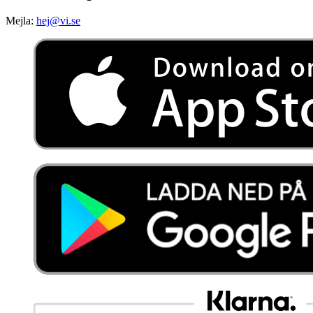
Mejla:
hej@vi.se